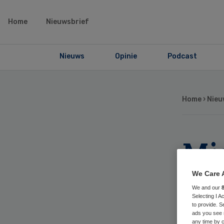
Home
Nieuwsbrief
Nieuws
Opinie
Podcast
Home
›
Nieu
Min
ove
We Care 
We and our
gg
Selecting I 
to provide. S
ads you see 
any time by c