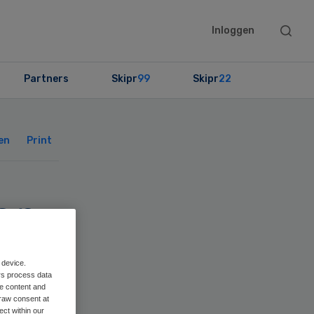
Searc
Inloggen
this
websit
Partners
Skipr
99
Skipr
22
Primary
Sidebar
en
Print
en
d
 device.
rs process data
me content and
raw consent at
ect within our