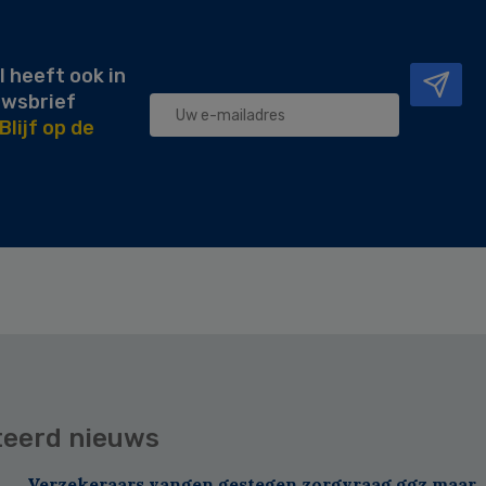
l heeft ook in
uwsbrief
Blijf op de
teerd nieuws
Verzekeraars vangen gestegen zorgvraag ggz maar