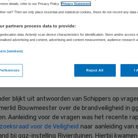
more details, refer to our Privacy Policy.
Privacy Statement
her not? Then we only place essential and statistical cookies, these do not record any data
Skipr Redactie
15 juni 2012
,
09:51
26 keer gelezen
r partners process data to provide:
eolocation data. Actively scan device characteristics for identification. Store and/or access 
onalised advertising and content, advertising and content measurement, audience research 
air minister Schippers van Volksgezond is het me
.
ners (vendors)
sraad voor de Veiligheid eens dat de brandveiligh
gen onvoldoende is afgestemd op de patiënten en c
references
Reject All
I 
ers moeten van de minister beter sturing geven o
der blijkt uit antwoorden van Schippers op vrage
erlid Bouwmeester over de brandveiligheid in g
gen. Aanleiding voor de vragen was het recente ra
zoeksraad voor de Veiligheid
naar aanleiding van 
and bij ggz-instelling Rivierduinen. Hierbij kwamen