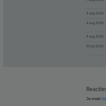
4 aug 2026
4 aug 2026
4 aug 2026
30 jul 2026
Reader
Reactie
Interactions
Je moet
in