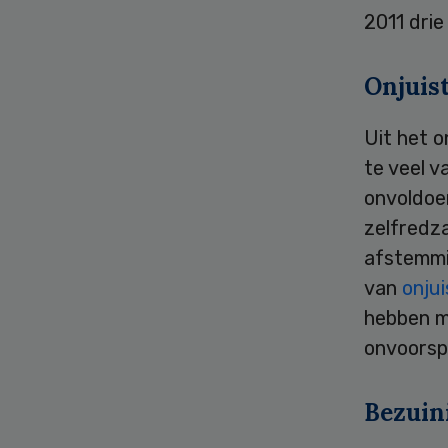
2011 drie
Onjuis
Uit het 
te veel v
onvoldoe
zelfredz
afstemmi
van
onju
hebben me
onvoorsp
Bezuin