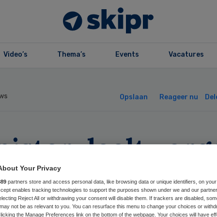
Video’s
Thema’s
Events
Vacatures
ws
Opslaan
Reageer nu
Del
ister deelt zorg
r brandveilighei
About Your Privacy
889
partners store and access personal data, like browsing data or unique identifiers, on your
z
Accept enables tracking technologies to support the purposes shown under we and our partne
electing Reject All or withdrawing your consent will disable them. If trackers are disabled, so
may not be as relevant to you. You can resurface this menu to change your choices or withd
licking the Manage Preferences link on the bottom of the webpage. Your choices will have eff