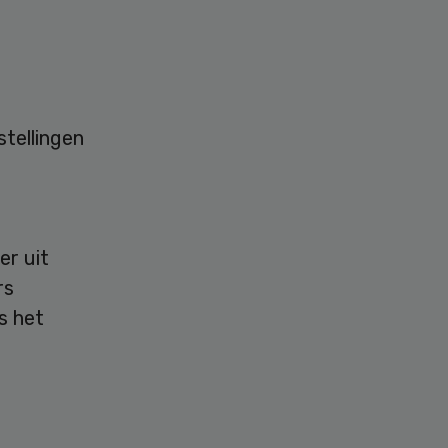
tellingen
er uit
rs
s het