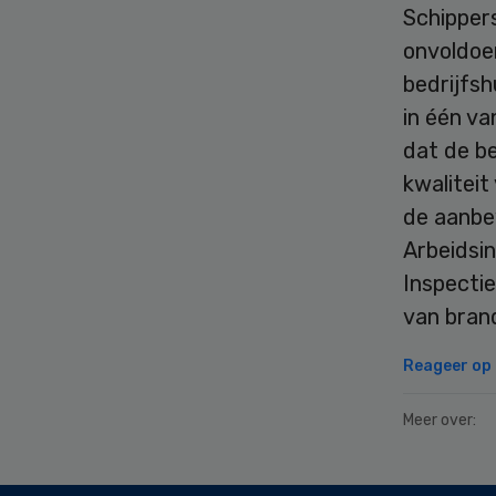
Schippers
onvoldoe
bedrijfs
in één v
dat de b
kwaliteit
de aanbev
Arbeidsin
Inspecti
van bran
Reageer op d
Meer over:
Secondary