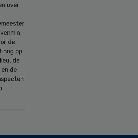
en over
uwmeester
evenmin
oor de
t nog op
lieu, de
 en de
 aspecten
en.