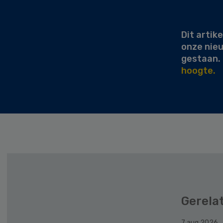
Sidebar
Dit artike
onze nie
gestaan.
hoogte.
Gerela
7 aug 2026