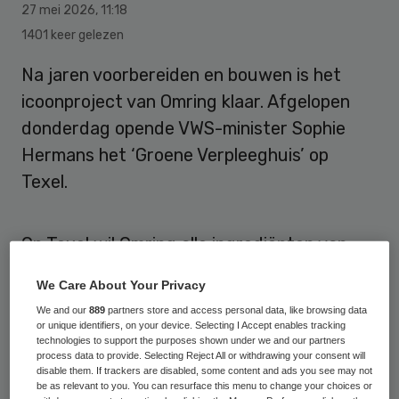
27 mei 2026
,
11:18
1401 keer gelezen
Na jaren voorbereiden en bouwen is het
icoonproject van Omring klaar. Afgelopen
donderdag opende VWS-minister Sophie
Hermans het ‘Groene Verpleeghuis’ op
Texel.
Op Texel wil Omring alle ingrediënten van
Maatschappelijk Verantwoord Ondernemen
We Care About Your Privacy
waar ze tot nu ervaring mee hebben
We and our
889
partners store and access personal data, like browsing data
opgedaan, bij elkaar laten komen. Kwaliteit
or unique identifiers, on your device. Selecting I Accept enables tracking
technologies to support the purposes shown under we and our partners
van leven begint volgens de vvt-organisatie
process data to provide. Selecting Reject All or withdrawing your consent will
disable them. If trackers are disabled, some content and ads you see may not
namelijk bij een gezonde omgeving.
be as relevant to you. You can resurface this menu to change your choices or