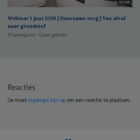
32:08
Webinar 1 juni 2026 | Duurzame zorg | Van afval
naar grondstof
31 weergaven
· 0 jaar geleden
Reader
Reacties
Interactions
Je moet
ingelogd zijn op
om een reactie te plaatsen.