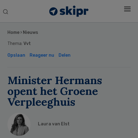
Search
this
Secondary
website
Sidebar
Home
›
Nieuws
Thema:
Vvt
Opslaan
Reageer nu
Delen
Minister Hermans
opent het Groene
Verpleeghuis
Laura van Elst