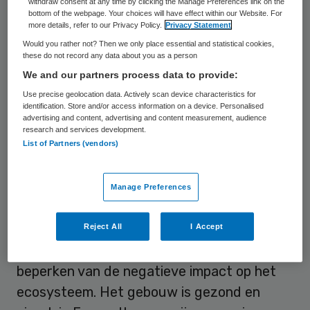
Voormalig Omring-bestuurder Frido
withdraw consent at any time by clicking the Manage Preferences link on the
bottom of the webpage. Your choices will have effect within our Website. For
Kraanen
noemt het Groene Verpleeghuis
de
more details, refer to our Privacy Policy.
Privacy Statement
speelplaats waar duurzaamheid
Would you rather not? Then we only place essential and statistical cookies,
these do not record any data about you as a person
samenkomt.
We and our partners process data to provide:
Use precise geolocation data. Actively scan device characteristics for
Positieve gezondheid
identification. Store and/or access information on a device. Personalised
advertising and content, advertising and content measurement, audience
research and services development.
Het
verpleeghuis
draait om ‘de duurzame
List of Partners (vendors)
mens’: op Texel bestaat al een coalitie
positieve gezondheid en vitaliteit van
Manage Preferences
medewerkers wordt een speerpunt. Ook
het gaat om het optimaal inzetten van de
Reject All
I Accept
gezondheidseffecten van de natuur en het
beperken van de negatieve impact op het
ecosysteem. Het gebouw is gezond en