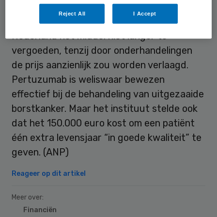
Reject All
I Accept
Begin dit jaar adviseerde het Zorginstituut
Nederland het middel niet langer te
vergoeden, tenzij door onderhandelingen
de prijs aanzienlijk zou worden verlaagd.
Pertuzumab is weliswaar bewezen
effectief bij de behandeling van uitgezaaide
borstkanker. Maar het instituut stelde ook
dat het 150.000 euro kost om een patiënt
één extra levensjaar “in goede kwaliteit” te
geven. (ANP)
Reageer op dit artikel
Meer over:
Financiën