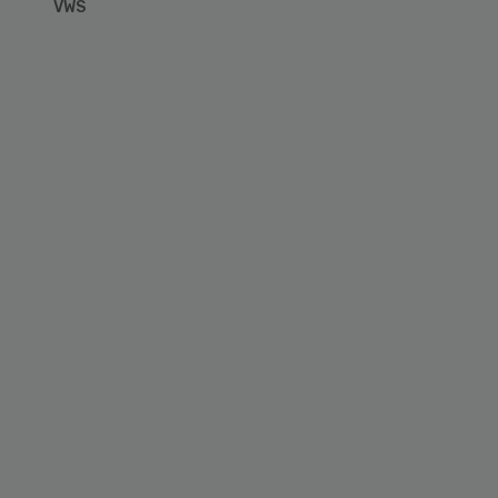
VWS
Primary
Sidebar