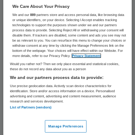
22 keer gelezen
We Care About Your Privacy
We and our
889
partners store and access personal data, like browsing data
Minister Edith Schippers (Volksgezondheid)
or unique identifiers, on your device. Selecting I Accept enables tracking
technologies to support the purposes shown under we and our partners
wil dat het dure borstkankermedicijn
process data to provide. Selecting Reject All or withdrawing your consent will
Pertuzumab goedkoper wordt zodat het in
disable them. If trackers are disabled, some content and ads you see may not
be as relevant to you. You can resurface this menu to change your choices or
het basispakket kan blijven. Ze gaat met de
withdraw consent at any time by clicking the Manage Preferences link on the
bottom of the webpage. Your choices will have effect within our Website. For
fabrikant onderhandelen om te bereiken dat
more details, refer to our Privacy Policy.
Privacy Statement
de prijs op een “aanvaardbaar niveau” komt.
Would you rather not? Then we only place essential and statistical cookies,
these do not record any data about you as a person
We and our partners process data to provide:
Dat maakte haar
ministerie op donderdag 6
Use precise geolocation data. Actively scan device characteristics for
april bekend
. Een definitief besluit over de
identification. Store and/or access information on a device. Personalised
vergoeding van Pertuzumab volgt na het
advertising and content, advertising and content measurement, audience
research and services development.
overleg. Het middel blijft tijdens de
List of Partners (vendors)
onderhandelingen vergoed door de
zorgverzekering, ook voor nieuwe
Manage Preferences
patiënten.