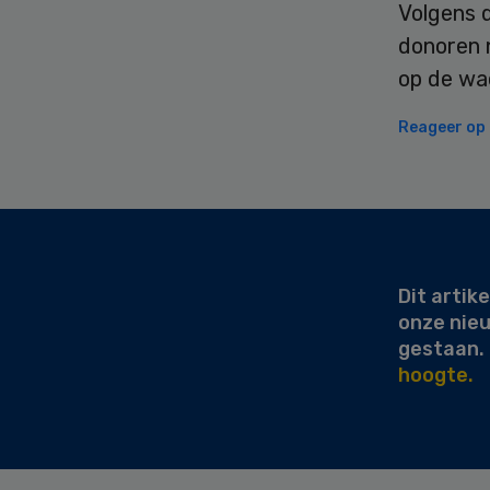
Volgens d
donoren n
op de wac
Reageer op d
Secondary
Sidebar
Dit artike
onze nie
gestaan.
hoogte.