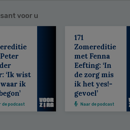
sant voor u
171
ereditie
Zomereditie
Peter
met Fenna
der
Eefting: ‘In
: ‘Ik wist
de zorg mis
 waar ik
ik het yes!-
begon’
gevoel’
r de podcast
Naar de podcast