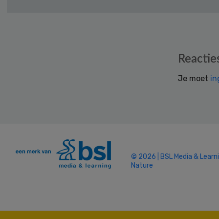
Reader
Reactie
Interactions
Je moet
in
© 2026 | BSL Media & Learn
Nature