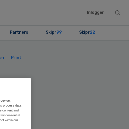
Searc
Inloggen
this
websit
Partners
Skipr
99
Skipr
22
Primary
Sidebar
en
Print
o
 device.
rs process data
me content and
raw consent at
ect within our