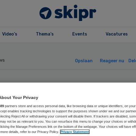
Video’s
Thema’s
Events
Vacatures
ws
Opslaan
Reageer nu
Del
ister peilt anim
About Your Privacy
norschap onder
889
partners store and access personal data, like browsing data or unique identifiers, on your
Accept enables tracking technologies to support the purposes shown under we and our partne
electing Reject All or withdrawing your consent will disable them. If trackers are disabled, so
ngeren
may not be as relevant to you. You can resurface this menu to change your choices or withd
licking the Manage Preferences link on the bottom of the webpage. Your choices will have eff
more details, refer to our Privacy Policy.
Privacy Statement