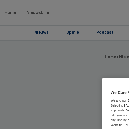
Home
Nieuwsbrief
Nieuws
Opinie
Podcast
Home
›
Nieu
Min
We Care 
do
We and our
Selecting I 
to provide. S
jo
ads you see 
any time by c
Website. For 