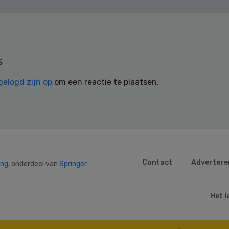
s
gelogd zijn op
om een reactie te plaatsen.
Contact
Advertere
ing
, onderdeel van
Springer
Het l