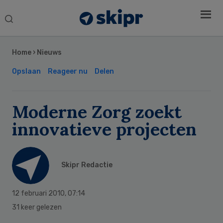
Search
this
Secondary
website
Sidebar
Home
›
Nieuws
Opslaan
Reageer nu
Delen
Moderne Zorg zoekt
innovatieve projecten
Skipr Redactie
12 februari 2010
,
07:14
31 keer gelezen