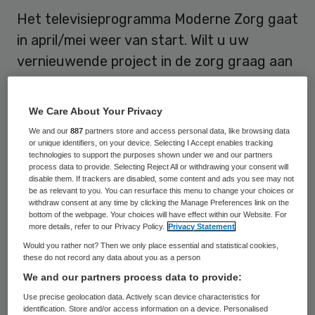
Het televisieprogramma Moderne Zorg gaat
in april/mei weer van start. Wilt u uw
vernieuwende project in de zorg graag aan
250.000 mensen laten zien? Meld uw
project dan nu aan.
We Care About Your Privacy
We and our
887
partners store and access personal data, like browsing data
Film maken
or unique identifiers, on your device. Selecting I Accept enables tracking
technologies to support the purposes shown under we and our partners
process data to provide. Selecting Reject All or withdrawing your consent will
disable them. If trackers are disabled, some content and ads you see may not
Moderne Zorg is op zoek naar innovatieve
be as relevant to you. You can resurface this menu to change your choices or
projecten in de zorg. Is uw organisatie
withdraw consent at any time by clicking the Manage Preferences link on the
bottom of the webpage. Your choices will have effect within our Website. For
bezig met een vernieuwend project? Laat
more details, refer to our Privacy Policy.
Privacy Statement
dan een korte krachtige film maken door
Would you rather not? Then we only place essential and statistical cookies,
these do not record any data about you as a person
Moderne Zorg. De film kan zowel in uw
We and our partners process data to provide:
organisatie gebruikt worden, op beurzen,
Use precise geolocation data. Actively scan device characteristics for
congressen en internet, maar kan ook op
identification. Store and/or access information on a device. Personalised