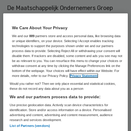
De Maatschappelijk Ondernemers Groep
(MOgroep), de werkgeversorganisatie voor
1700 ondernemers in Welzijn &
We Care About Your Privacy
Maatschappelijk Dienstverlening,
We and our
889
partners store and access personal data, like browsing data
or unique identifiers, on your device. Selecting I Accept enables tracking
Jeugdzorg en Kinderopvang, splitst op.
technologies to support the purposes shown under we and our partners
Vanaf 1 januari 2011 zijn komen er drie
process data to provide. Selecting Reject All or withdrawing your consent will
disable them. If trackers are disabled, some content and ads you see may not
zelfstandige brancheorganisaties. Dat
be as relevant to you. You can resurface this menu to change your choices or
withdraw consent at any time by clicking the Manage Preferences link on the
meldt Sociaal Totaal.
bottom of the webpage. Your choices will have effect within our Website. For
more details, refer to our Privacy Policy.
Privacy Statement
Would you rather not? Then we only place essential and statistical cookies,
Verzelfstandiging branches
these do not record any data about you as a person
We and our partners process data to provide:
MOgroep Welzijn & Maatschappelijke
Use precise geolocation data. Actively scan device characteristics for
identification. Store and/or access information on a device. Personalised
Dienstverlening, MOgroep Jeugdzorg en
advertising and content, advertising and content measurement, audience
MOgroep Kinderopvang profileerden zich al
research and services development.
List of Partners (vendors)
langer zelfstandig. De branches raakten