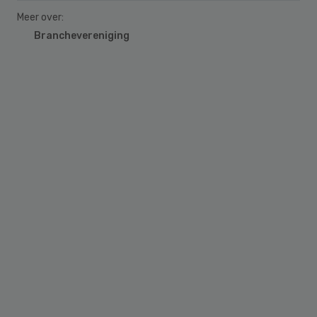
Meer over:
Branchevereniging
Primary
Sidebar