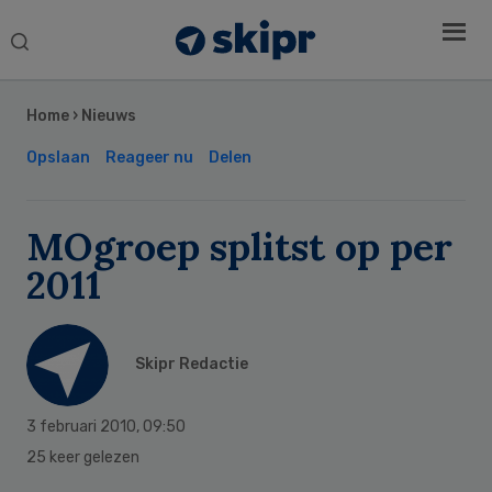
Search
this
Secondary
website
Sidebar
Home
›
Nieuws
Opslaan
Reageer nu
Delen
MOgroep splitst op per
2011
Skipr Redactie
3 februari 2010
,
09:50
25 keer gelezen