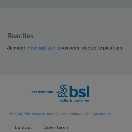
Reader
Reacties
Interactions
Je moet
ingelogd zijn op
om een reactie te plaatsen.
© 2026 | BSL Media & Learning
, onderdeel van
Springer Nature
Contact
Adverteren