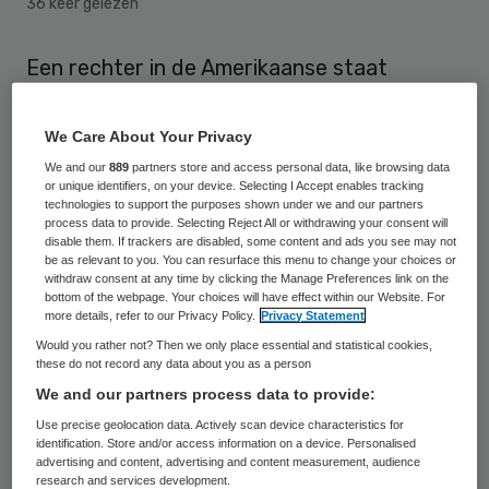
36 keer gelezen
Een rechter in de Amerikaanse staat
Kansas heeft donderdag de 52-jarige Scott
Roeder veroordeeld tot levenslang voor de
We Care About Your Privacy
moord op abortusarts George Tiller.
We and our
889
partners store and access personal data, like browsing data
or unique identifiers, on your device. Selecting I Accept enables tracking
technologies to support the purposes shown under we and our partners
process data to provide. Selecting Reject All or withdrawing your consent will
Abortus in laat stadium
disable them. If trackers are disabled, some content and ads you see may not
be as relevant to you. You can resurface this menu to change your choices or
withdraw consent at any time by clicking the Manage Preferences link on the
De 67-jarige medicus werd in mei 2009 in
bottom of the webpage. Your choices will have effect within our Website. For
more details, refer to our Privacy Policy.
Privacy Statement
een kerk doodgeschoten. Tiller had een
Would you rather not? Then we only place essential and statistical cookies,
kliniek in Kansas en was een van de weinige
these do not record any data about you as a person
artsen in de Verenigde Staten die
We and our partners process data to provide:
abortussen uitvoerde bij vrouwen in een
Use precise geolocation data. Actively scan device characteristics for
identification. Store and/or access information on a device. Personalised
laat stadium van hun zwangerschap.
advertising and content, advertising and content measurement, audience
research and services development.