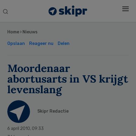
Search
this
Secondary
website
Sidebar
Home
›
Nieuws
Opslaan
Reageer nu
Delen
Moordenaar
abortusarts in VS krijgt
levenslang
Skipr Redactie
6 april 2010
,
09:33