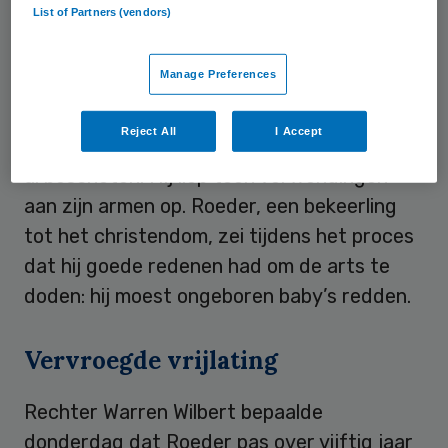
List of Partners (vendors)
‘Ongeboren baby’s redden’
Manage Preferences
Hij was daarmee een doelwit van
tegenstanders van abortus, die hem ‘
Tiller
Reject All
I Accept
de babykiller
‘ noemden. In 1993 was hij ook
al beschoten. Hij liep toen verwondingen
aan zijn armen op. Roeder, een bekeerling
tot het christendom, zei tijdens het proces
dat hij goede redenen had om de arts te
doden: hij moest ongeboren baby’s redden.
Vervroegde vrijlating
Rechter Warren Wilbert bepaalde
donderdag dat Roeder pas over vijftig jaar