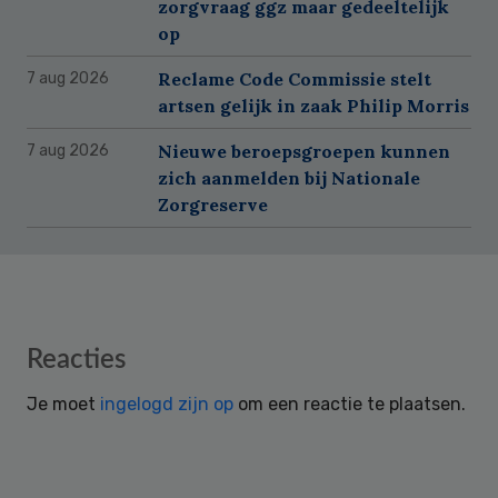
zorgvraag ggz maar gedeeltelijk
op
Reclame Code Commissie stelt
7 aug 2026
artsen gelijk in zaak Philip Morris
Nieuwe beroepsgroepen kunnen
7 aug 2026
zich aanmelden bij Nationale
Zorgreserve
Reader
Reacties
Interactions
Je moet
ingelogd zijn op
om een reactie te plaatsen.