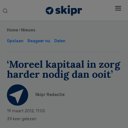
Search
this
Secondary
website
Sidebar
Home
›
Nieuws
Opslaan
Reageer nu
Delen
‘Moreel kapitaal in zorg
harder nodig dan ooit’
Skipr Redactie
19 maart 2012
,
11:05
39 keer gelezen