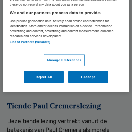
these do not record any data about you as a person
armoediger te worden. De grote vraag
We and our partners process data to provide:
wordt daarmee hoe met name in de zorg
Use precise geolocation data. Actively scan device characteristics for
voor mensen aan de onderkant van de
identification. Store and/or access information on a device. Personalised
advertising and content, advertising and content measurement, audience
samenleving het aanwezige ‘morele
research and services development.
kapitaal’ behoed en vermeerderd kan
List of Partners (vendors)
worden, in plaats van ondermijnd en
geplunderd te worden in naam van
Manage Preferences
concurrentie, efficiency en
zelfredzaamheid.” Kunneman geeft hiermee
Reject All
I Accept
een voorproefje op de lezing.
Tiende Paul Cremerslezing
Deze tiende lezing vertrekt vanuit de
betekenis van Paul Cremers als morele