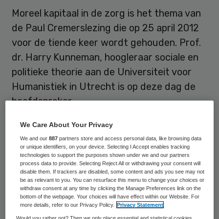
Moreel kapitaal in de zorg is het thema van
de Paul Cremerslezing die op 25 april 2012
voor de tiende keer wordt gehouden. Prof.
dr. Harry Kunneman, hoogleraar sociale en
politieke theorie aan de Universiteit voor
Humanistiek in Utrecht is op deze dag de
hoofdspreker.
We Care About Your Privacy
Armoede in moreel opzicht
We and our
887
partners store and access personal data, like browsing data
or unique identifiers, on your device. Selecting I Accept enables tracking
technologies to support the purposes shown under we and our partners
“Onze maatschappij produceert een
process data to provide. Selecting Reject All or withdrawing your consent will
ongekende economische rijkdom, zelfs in
disable them. If trackers are disabled, some content and ads you see may not
be as relevant to you. You can resurface this menu to change your choices or
crisistijd, en beschikt over steeds meer
withdraw consent at any time by clicking the Manage Preferences link on the
bottom of the webpage. Your choices will have effect within our Website. For
professionele expertise, maar dreigt
more details, refer to our Privacy Policy.
Privacy Statement
tegelijkertijd in moreel opzicht steeds
Would you rather not? Then we only place essential and statistical cookies,