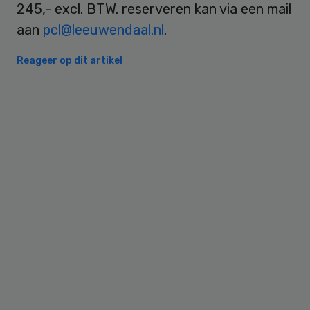
245,- excl. BTW. reserveren kan via een mail
aan
pcl@leeuwendaal.nl
.
Reageer op dit artikel
Primary
Sidebar