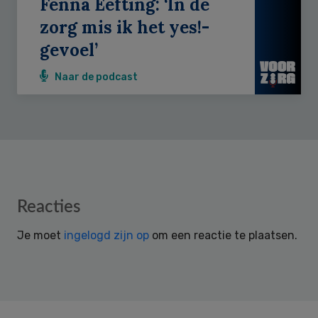
Fenna Eefting: ‘In de
zorg mis ik het yes!-
gevoel’
Naar de podcast
Reader
Reacties
Interactions
Je moet
ingelogd zijn op
om een reactie te plaatsen.