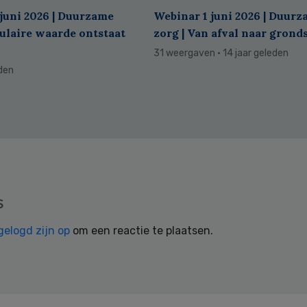
juni 2026 | Duurzame
Webinar 1 juni 2026 | Duur
culaire waarde ontstaat
zorg | Van afval naar grond
31 weergaven
· 14 jaar geleden
eden
s
gelogd zijn op
om een reactie te plaatsen.