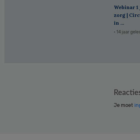
Webinar 1 
zorg | Cir
in ...
· 14 jaar gel
Reader
Reactie
Interactions
Je moet
in