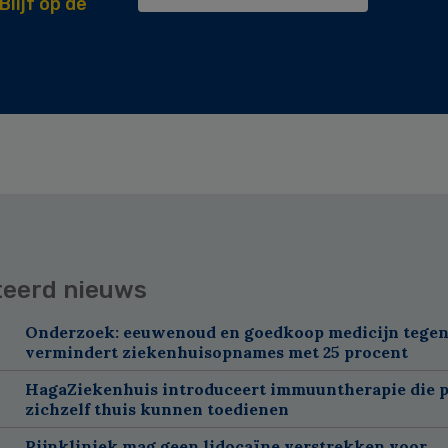
Blijf op de
teerd nieuws
Onderzoek: eeuwenoud en goedkoop medicijn tegen
vermindert ziekenhuisopnames met 25 procent
HagaZiekenhuis introduceert immuuntherapie die p
zichzelf thuis kunnen toedienen
Pijnkliniek mag geen lidocaïne verstrekken voor