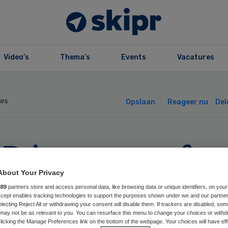
Video’s
Thema’s
Events
Vacatures
ws
Opslaan
Reageer nu
Del
 investeert fors
s
About Your Privacy
889
partners store and access personal data, like browsing data or unique identifiers, on your
Accept enables tracking technologies to support the purposes shown under we and our partne
electing Reject All or withdrawing your consent will disable them. If trackers are disabled, so
may not be as relevant to you. You can resurface this menu to change your choices or withd
licking the Manage Preferences link on the bottom of the webpage. Your choices will have eff