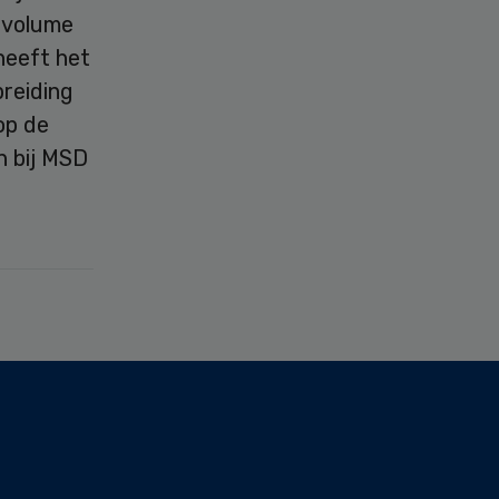
 volume
heeft het
reiding
op de
n bij MSD