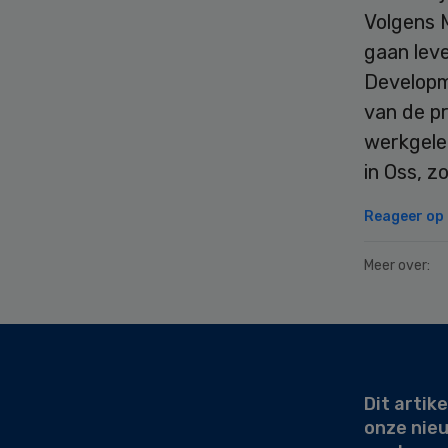
Volgens 
gaan lev
Developm
van de pr
werkgele
in Oss, z
Reageer op d
Meer over:
Secondary
Sidebar
Dit artike
onze nie