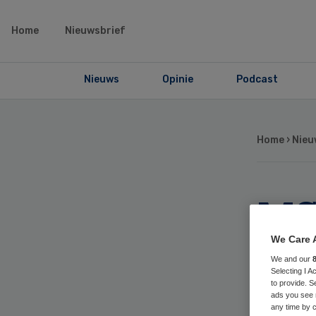
Home
Nieuwsbrief
Nieuws
Opinie
Podcast
Home
›
Nieu
MSD
Os
We Care 
We and our
Selecting I 
to provide. S
ads you see 
any time by c