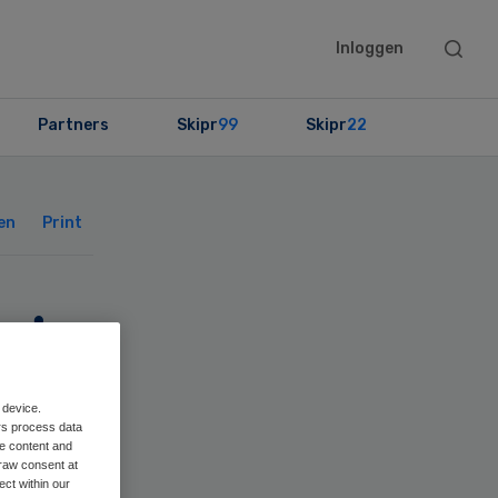
Searc
Inloggen
this
websit
Partners
Skipr
99
Skipr
22
Primary
Sidebar
en
Print
 in
 device.
rs process data
me content and
raw consent at
ect within our