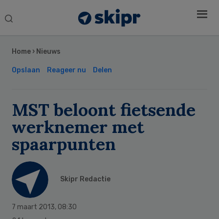
Search
this
Secondary
website
Sidebar
Home
›
Nieuws
Opslaan
Reageer nu
Delen
MST beloont fietsende
werknemer met
spaarpunten
Skipr Redactie
7 maart 2013
,
08:30