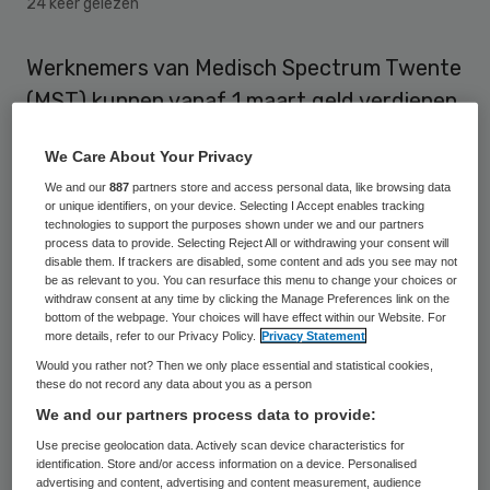
24 keer gelezen
Werknemers van Medisch Spectrum Twente
(MST) kunnen vanaf 1 maart geld verdienen
als ze op de fiets naar het werk komen. Elke
We Care About Your Privacy
tien fietsspaarpunten zijn goed voor 40
We and our
887
partners store and access personal data, like browsing data
cent.
or unique identifiers, on your device. Selecting I Accept enables tracking
technologies to support the purposes shown under we and our partners
process data to provide. Selecting Reject All or withdrawing your consent will
De ‘bikies’ of fietsspaarpunten worden
disable them. If trackers are disabled, some content and ads you see may not
be as relevant to you. You can resurface this menu to change your choices or
elektronisch geregistreerd met behulp van
withdraw consent at any time by clicking the Manage Preferences link on the
een tag en een antennepoort bij de ingang
bottom of the webpage. Your choices will have effect within our Website. For
more details, refer to our Privacy Policy.
Privacy Statement
van de fietsenstalling. Het systeem koppelt
Would you rather not? Then we only place essential and statistical cookies,
de chip automatisch aan de medewerker en
these do not record any data about you as a person
diens woonplaats. Bij een woon-
We and our partners process data to provide:
werkafstand van 4 t tot en met 8 kilometer
Use precise geolocation data. Actively scan device characteristics for
identification. Store and/or access information on a device. Personalised
verdient de fietsende werknemer 10 bikies
advertising and content, advertising and content measurement, audience