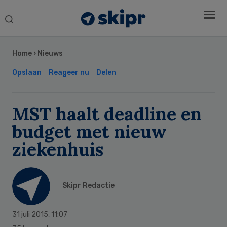
Search
this
Secondary
website
Sidebar
Home
›
Nieuws
Opslaan
Reageer nu
Delen
MST haalt deadline en
budget met nieuw
ziekenhuis
Skipr Redactie
31 juli 2015
,
11:07