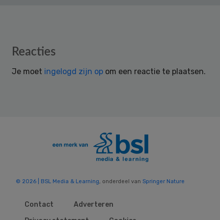
Reader
Reacties
Interactions
Je moet
ingelogd zijn op
om een reactie te plaatsen.
© 2026 | BSL Media & Learning
, onderdeel van
Springer Nature
Contact
Adverteren