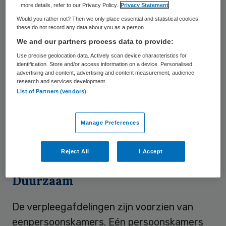
more details, refer to our Privacy Policy.
Privacy Statement
derde verdieping gekenmerkt als ‘hotfloor’,
Would you rather not? Then we only place essential and statistical cookies,
een belangrijk onderdeel van het nieuwe
these do not record any data about you as a person
ziekenhuis. Hier zitten alle operatiekamers
We and our partners process data to provide:
en afdelingen voor intensieve verpleging.
Use precise geolocation data. Actively scan device characteristics for
identification. Store and/or access information on a device. Personalised
Deze afdelingen zijn voorzien van de
advertising and content, advertising and content measurement, audience
research and services development.
modernste apparatuur en zijn centraal
List of Partners (vendors)
gepositioneerd in het ziekenhuis, op de
derde verdieping, met de
Manage Preferences
verpleegafdelingen erboven en de
poliklinieken eronder.
Reject All
I Accept
Duurzaam
De verpleegafdelingen zijn voorzien van
eenpersoonskamers. Eén persoonskamers