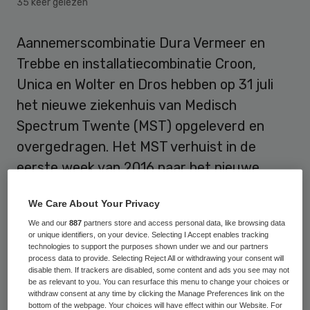
35 keer gelezen
Aannemerscombinatie Dura Vermeer en
Trebbe en installatiecombinatie Croon,
Unica en Wolter en Dros hebben op 31 juli
het nieuwe ziekenhuis van Medisch
Spectrum Twente (MST) opgeleverd en
overgedragen. Het MST verhuist in de
eerste week van 2016 naar het nieuwe
pand.
We Care About Your Privacy
Het nieuwe ziekenhuis heeft een
We and our
887
partners store and access personal data, like browsing data
or unique identifiers, on your device. Selecting I Accept enables tracking
oppervlakte van bij 80 duizend vierkante
technologies to support the purposes shown under we and our partners
process data to provide. Selecting Reject All or withdrawing your consent will
meter. Door de ingebruikname van het
disable them. If trackers are disabled, some content and ads you see may not
nieuwe ziekenhuis denkt MST
“nog betere
be as relevant to you. You can resurface this menu to change your choices or
withdraw consent at any time by clicking the Manage Preferences link on the
zorg”
te kunnen bieden. Zo is de gehele
bottom of the webpage. Your choices will have effect within our Website. For