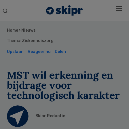
Search
this
Secondary
website
Sidebar
Home
›
Nieuws
Thema:
Ziekenhuiszorg
Opslaan
Reageer nu
Delen
MST wil erkenning en
bijdrage voor
technologisch karakter
Skipr Redactie