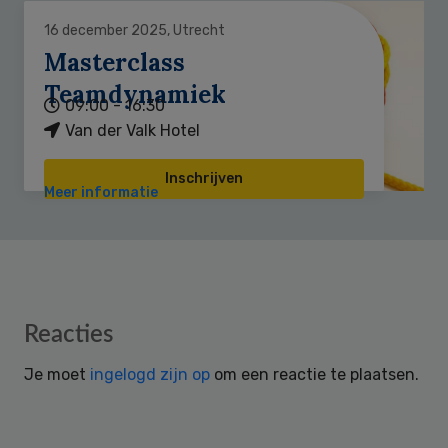
16 december 2025, Utrecht
Masterclass
Teamdynamiek
09:00 - 16:30
Van der Valk Hotel
Inschrijven
Meer informatie
Reader
Reacties
Interactions
Je moet
ingelogd zijn op
om een reactie te plaatsen.