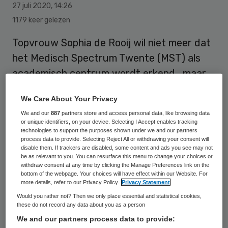
27 juli 2020
,
14:26
1179 keer gelezen
Topvrouw Sophia de Rooij wil niet meer dat
het Medisch Spectrum Twente (MST) als
academisch centrum wordt erkend , maar
als medisch-technisch centrum. Daar hoort
We Care About Your Privacy
dan ook een financiële bijdrage bij, oppert
We and our
887
partners store and access personal data, like browsing data
ze.
or unique identifiers, on your device. Selecting I Accept enables tracking
technologies to support the purposes shown under we and our partners
process data to provide. Selecting Reject All or withdrawing your consent will
disable them. If trackers are disabled, some content and ads you see may not
De Rooij sprak zich hierover uit in een
be as relevant to you. You can resurface this menu to change your choices or
withdraw consent at any time by clicking the Manage Preferences link on the
podcast
van Radio Oost. Volgens de
bottom of the webpage. Your choices will have effect within our Website. For
more details, refer to our Privacy Policy.
Privacy Statement
bestuursvoorzitter is het topklinisch
Would you rather not? Then we only place essential and statistical cookies,
ziekenhuis in Enschede een voorbeeld voor
these do not record any data about you as a person
de wijze waarop techniek en zorg aan
We and our partners process data to provide: