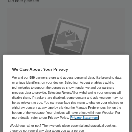
128 keer gelezen
We Care About Your Privacy
We and our
889
partners store and access personal data, like browsing data
or unique identifiers, on your device. Selecting I Accept enables tracking
technologies to support the purposes shown under we and our partners
process data to provide. Selecting Reject All or withdrawing your consent will
disable them. If trackers are disabled, some content and ads you see may not
be as relevant to you. You can resurface this menu to change your choices or
Robot and human hands almost touching - 3D render. A modern take on the
withdraw consent at any time by clicking the Manage Preferences link on the
bottom of the webpage. Your choices will have effect within our Website. For
famous Michelangelo painting in the Sistine Chapel; titled, "The Creation of
more details, refer to our Privacy Policy.
Privacy Statement
Adam". Roboter- und Menschenhand berühren sich beinahe URO-NEWS
Would you rather not? Then we only place essential and statistical cookies,
these do not record any data about you as a person
6/2012