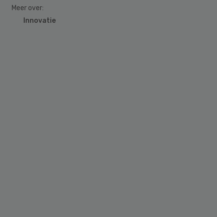
Meer over:
Innovatie
Primary
Sidebar