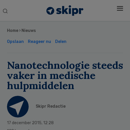
Search
this
Secondary
website
Sidebar
Home
›
Nieuws
Opslaan
Reageer nu
Delen
Nanotechnologie steeds
vaker in medische
hulpmiddelen
Skipr Redactie
17 december 2015
,
12:28