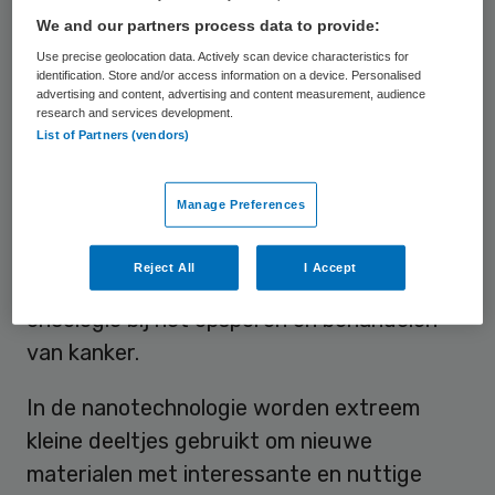
We and our partners process data to provide:
Nanotechnologie wordt steeds meer
Use precise geolocation data. Actively scan device characteristics for
identification. Store and/or access information on a device. Personalised
gebruikt voor medische hulpmiddelen. Dat
advertising and content, advertising and content measurement, audience
research and services development.
blijkt uit een inventarisatie van het RIVM.
List of Partners (vendors)
Voorbeelden zijn nanocoatings op
implantaten, het nabootsen van natuurlijk
Manage Preferences
weefsel, gebruik van de elektrische en
magnetische eigenschappen van
Reject All
I Accept
nanomaterialen en toepassing in de
oncologie bij het opsporen en behandelen
van kanker.
In de nanotechnologie worden extreem
kleine deeltjes gebruikt om nieuwe
materialen met interessante en nuttige