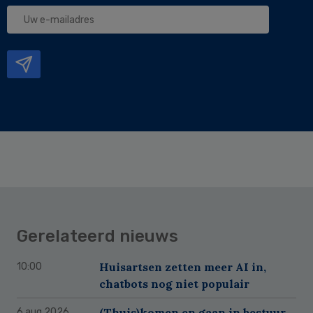
Uw
e-
mailadres
Gerelateerd nieuws
Huisartsen zetten meer AI in,
10:00
chatbots nog niet populair
(Thuis)komen en gaan in bestuur
6 aug 2026