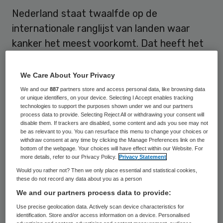
Nederland staat twaalfde op de
internationale ranglijst van landen waar
kanker het meest voorkomt. Dat heeft het
Wereld Kanker Onderzoek Fonds maandag
bekendgemaakt. Denemarken is koploper.
We Care About Your Privacy
We and our
887
partners store and access personal data, like browsing data
or unique identifiers, on your device. Selecting I Accept enables tracking
Ongezond gedrag
technologies to support the purposes shown under we and our partners
process data to provide. Selecting Reject All or withdrawing your consent will
disable them. If trackers are disabled, some content and ads you see may not
Jaarlijks krijgen 286,8 op de
be as relevant to you. You can resurface this menu to change your choices or
withdraw consent at any time by clicking the Manage Preferences link on the
honderdduizend Nederlanders kanker, zo
bottom of the webpage. Your choices will have effect within our Website. For
more details, refer to our Privacy Policy.
Privacy Statement
blijkt uit de meest recente cijfers van de
Would you rather not? Then we only place essential and statistical cookies,
Wereldgezondheidsorganisatie (WHO). Het
these do not record any data about you as a person
hoge aantal komt deels door de goede
We and our partners process data to provide:
diagnose en registratie van de ziekte. Het
Use precise geolocation data. Actively scan device characteristics for
identification. Store and/or access information on a device. Personalised
heeft echter ook te maken met het hoge