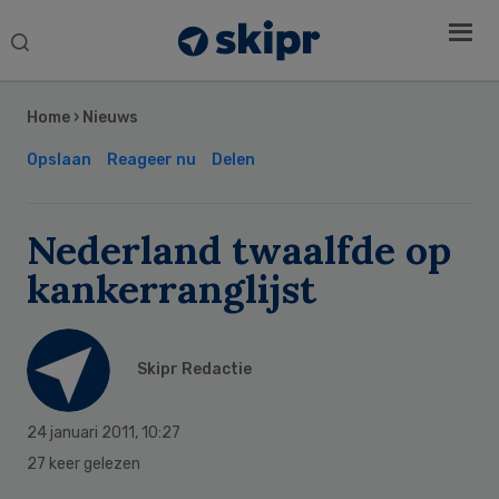
Search
this
Secondary
website
Sidebar
Home
›
Nieuws
Opslaan
Reageer nu
Delen
Nederland twaalfde op
kankerranglijst
Skipr Redactie
24 januari 2011
,
10:27
27 keer gelezen