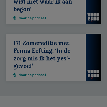
wist niet waar ik aan
begon’
Naar de podcast
171 Zomereditie met
Fenna Eefting: ‘In de
zorg mis ik het yes!-
gevoel’
Naar de podcast