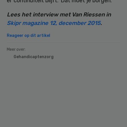
er continuïteit blijft.’ Dat moet je borgen.”
Lees het interview met Van Riessen in
Skipr magazine 12, december 2015
.
Reageer op dit artikel
Meer over:
Gehandicaptenzorg
Primary
Sidebar