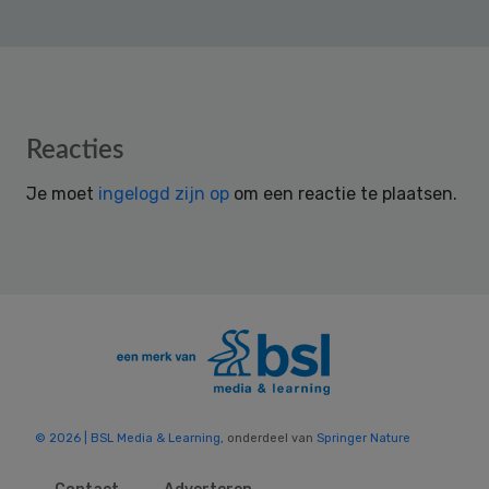
Reader
Reacties
Interactions
Je moet
ingelogd zijn op
om een reactie te plaatsen.
© 2026 | BSL Media & Learning
, onderdeel van
Springer Nature