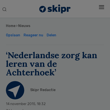
Search
this
Secondary
website
Sidebar
Home
›
Nieuws
Opslaan
Reageer nu
Delen
‘Nederlandse zorg kan
leren van de
Achterhoek’
Skipr Redactie
14 november 2015
,
18:32