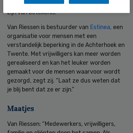
horen erbij, ze worden ergens verwacht, ze
zijn van betekenis.”
Van Riessen is bestuurder van
Estinea,
een
organisatie voor mensen met een
verstandelijk beperking in de Achterhoek en
Twente. Met vrijwilligers kan meer worden
gerealiseerd en kan het leuker worden
gemaakt voor de mensen waarvoor wordt
gezorgd, zegt zij. “Laat ze dus weten dat
je blij bent dat ze er zijn.”
Maatjes
Van Riessen: “Medewerkers, vrijwilligers,
familie en cliënten doen het samen. Als