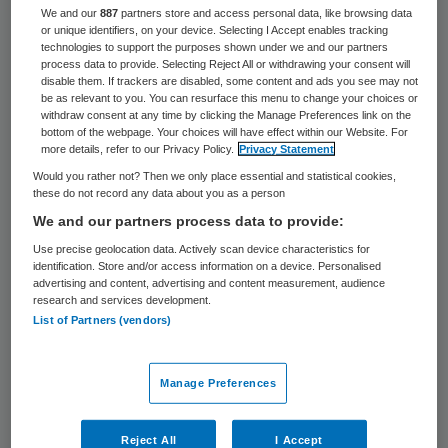
een voorbeeldregio in het
We and our
887
partners store and access personal data, like browsing data
or unique identifiers, on your device. Selecting I Accept enables tracking
gedecentraliseerde zorgstelsel. Dat zegt
technologies to support the purposes shown under we and our partners
process data to provide. Selecting Reject All or withdrawing your consent will
bestuursvoorzitter Beatrijs van Riessen
disable them. If trackers are disabled, some content and ads you see may not
be as relevant to you. You can resurface this menu to change your choices or
van zorgaanbieder Estinea in het
withdraw consent at any time by clicking the Manage Preferences link on the
bottom of the webpage. Your choices will have effect within our Website. For
decembernummer van Skipr magazine. “Hier
more details, refer to our Privacy Policy.
Privacy Statement
bestaat het weefsel dat nodig is om een
Would you rather not? Then we only place essential and statistical cookies,
regio sterk te maken.”
these do not record any data about you as a person
We and our partners process data to provide:
Een vitaal element in de Achterhoekse
Use precise geolocation data. Actively scan device characteristics for
identification. Store and/or access information on a device. Personalised
aanpak zoals Van Riessen die voorstaat zijn
advertising and content, advertising and content measurement, audience
research and services development.
vrijwilligers. “Vrijwilligers moet je
List of Partners (vendors)
koesteren”, zegt Van Riessen tegen
interviewer Willem Wansink
. “Vrijwilligers
Manage Preferences
willen een bijdrage leveren. Daar houdt het
niet op. Zij krijgen er zelf veel voor terug. Ze
Reject All
I Accept