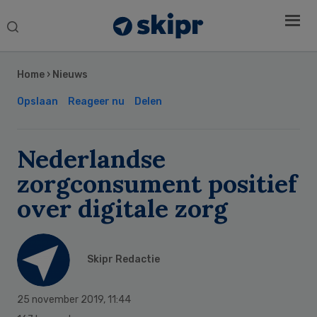
Search
this
Secondary
website
Sidebar
Home
›
Nieuws
Opslaan
Reageer nu
Delen
Nederlandse
zorgconsument positief
over digitale zorg
Skipr Redactie
25 november 2019
,
11:44