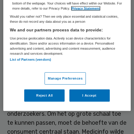
bottom of the webpage. Your choices will have effect within our Website. For
worden weggenomen voordat zij gebruik
more details, refer to our Privacy Policy.
Privacy Statement
zullen maken van digitale zorg. Het is nu
Would you rather not? Then we only place essential and statistical cookies,
these do not record any data about you as a person
vooral de jongere, gezonde en hoger
We and our partners process data to provide:
opgeleide consument die graag gebruik zou
Use precise geolocation data. Actively scan device characteristics for
willen maken van zorg op afstand diensten.
identification. Store and/or access information on a device. Personalised
advertising and content, advertising and content measurement, audience
research and services development.
Geen doel op zich
List of Partners (vendors)
Zorg op afstand is geen doel op zich maar
Manage Preferences
een middel om de toegankelijkheid en
kwaliteit van zorg te verhogen en de
Reject All
I Accept
zorgkosten te laten dalen, aldus de
onderzoekers. Om het op grote schaal toe
te kunnen passen, moet de behoefte van de
consument centraal staan. Medicinfo wilde