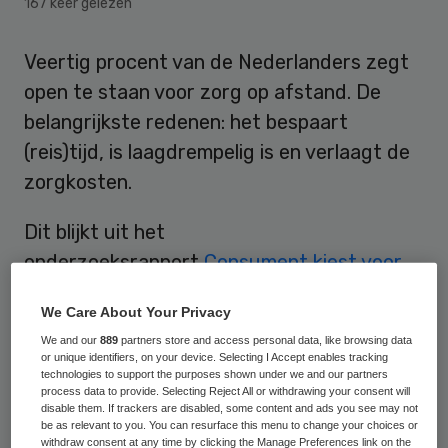
167 keer gelezen
Veertig procent van de Nederlanders zegt
open te staan voor zorg op afstand. De
belangrijkste redenen: het bespaart
(reis)tijd, is laagdrempelig is en verlaagt de
zorgkosten.
Dit blijkt uit het
onderzoeksrapport
Consument kiest voor
zorg op afstand
van ict-leverancier
We Care About Your Privacy
Medicinfo. Uit het onderzoek komt echter
We and our
889
partners store and access personal data, like browsing data
ook naar voren dat de mogelijkheden op het
or unique identifiers, on your device. Selecting I Accept enables tracking
technologies to support the purposes shown under we and our partners
gebied van zorg op afstand nog relatief
process data to provide. Selecting Reject All or withdrawing your consent will
onbekend zijn, waardoor bij een kwart van
disable them. If trackers are disabled, some content and ads you see may not
be as relevant to you. You can resurface this menu to change your choices or
de Nederlanders nog twijfels moeten
withdraw consent at any time by clicking the Manage Preferences link on the