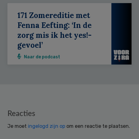
171 Zomereditie met
Fenna Eefting: ‘In de
zorg mis ik het yes!-
gevoel’
Naar de podcast
Reader
Reacties
Interactions
Je moet
ingelogd zijn op
om een reactie te plaatsen.