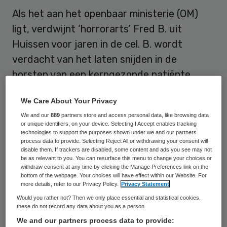
Als het aan het openbaar ministerie (OM)
ligt, verdwijnt ‘horrorarts’ Fred B. uit
Huissen voor jaren in de cel. B. wordt
verdacht van het laten snijden in de
borsten van een kerngezonde patiënte,
misleiding van een terminaal zieke en het
We Care About Your Privacy
voorschrijven van levensgevaarlijke
We and our
889
partners store and access personal data, like browsing data
medicijnen.
or unique identifiers, on your device. Selecting I Accept enables tracking
technologies to support the purposes shown under we and our partners
process data to provide. Selecting Reject All or withdrawing your consent will
Het OM zal gaan voor een gevangenisstraf
disable them. If trackers are disabled, some content and ads you see may not
van zo’n zes jaar, zo speculeren
bronnen in
be as relevant to you. You can resurface this menu to change your choices or
withdraw consent at any time by clicking the Manage Preferences link on the
de Telegraaf
.
bottom of the webpage. Your choices will have effect within our Website. For
more details, refer to our Privacy Policy.
Privacy Statement
Would you rather not? Then we only place essential and statistical cookies,
Verdenkingen
these do not record any data about you as a person
We and our partners process data to provide: