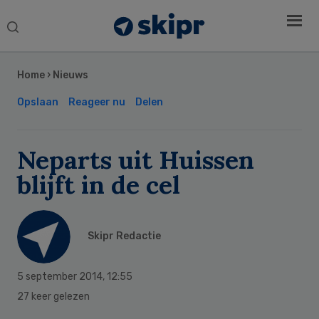
Search
this
Secondary
website
Sidebar
Home
›
Nieuws
Opslaan
Reageer nu
Delen
Neparts uit Huissen
blijft in de cel
Skipr Redactie
5 september 2014
,
12:55
27 keer gelezen