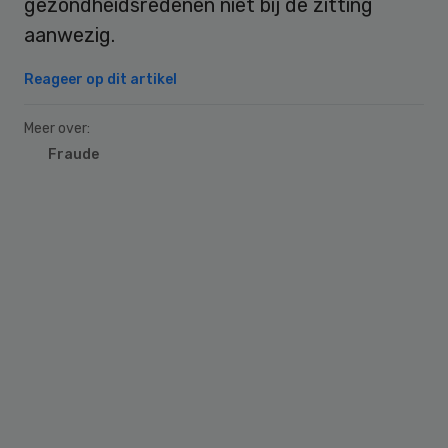
gezondheidsredenen niet bij de zitting
aanwezig.
Reageer op dit artikel
Meer over:
Fraude
Primary
Sidebar