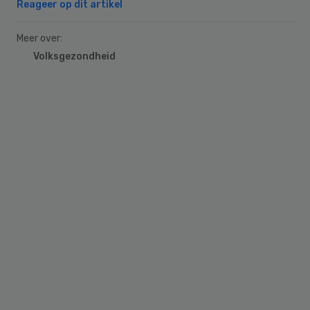
Reageer op dit artikel
Meer over:
Volksgezondheid
Primary
Sidebar