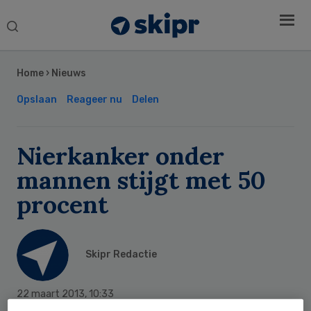
Search
this
Secondary
website
Sidebar
Home
›
Nieuws
Opslaan
Reageer nu
Delen
Nierkanker onder
mannen stijgt met 50
procent
Skipr Redactie
22 maart 2013
,
10:33