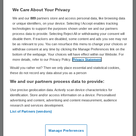
22 keer gelezen
We Care About Your Privacy
Het aantal nieuwe gevallen van nierkanker
We and our
889
partners store and access personal data, like browsing data
or unique identifiers, on your device. Selecting I Accept enables tracking
bij mannen is in Nederland de afgelopen tien
technologies to support the purposes shown under we and our partners
process data to provide. Selecting Reject All or withdrawing your consent will
jaar met 50 procent gestegen. Dat
disable them. If trackers are disabled, some content and ads you see may not
be as relevant to you. You can resurface this menu to change your choices or
constateert het World Cancer Research
withdraw consent at any time by clicking the Manage Preferences link on the
Fund (WCRF).
bottom of the webpage. Your choices will have effect within our Website. For
more details, refer to our Privacy Policy.
Privacy Statement
Would you rather not? Then we only place essential and statistical cookies,
Nierkanker staat vooralsnog op plek negen
these do not record any data about you as a person
op de lijst van meest voorkomende
We and our partners process data to provide:
kankersoorten bij mannen in Nederland. In
Use precise geolocation data. Actively scan device characteristics for
identification. Store and/or access information on a device. Personalised
2011 werd bij bijna 2200 Nederlanders
advertising and content, advertising and content measurement, audience
nierkanker ontdekt, waarvan 1.438 mannen.
research and services development.
List of Partners (vendors)
In 2001 bedroeg dit totaal nog iets meer
dan 1500, waarvan 954 mannen.
Manage Preferences