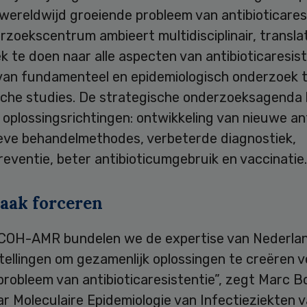
wereldwijd groeiende probleem van antibioticaresi
zoekscentrum ambieert multidisciplinair, transla
 te doen naar alle aspecten van antibioticaresist
 van fundamenteel en epidemiologisch onderzoek 
ische studies. De strategische onderzoeksagenda 
oplossingsrichtingen: ontwikkeling van nieuwe ant
ieve behandelmethodes, verbeterde diagnostiek,
reventie, beter antibioticumgebruik en vaccinatie.
aak forceren
NCOH-AMR bundelen we de expertise van Nederla
tellingen om gezamenlijk oplossingen te creëren v
robleem van antibioticaresistentie”, zegt Marc B
r Moleculaire Epidemiologie van Infectieziekten 