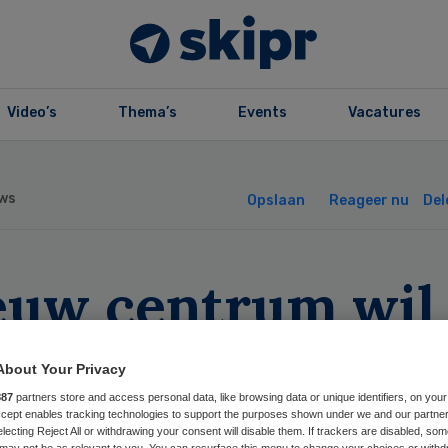
Video’s
Thema’s
Events
Vacatures
ws
Opslaan
Reageer nu
Del
euw centrum wil
orbaak forceren
About Your Privacy
d antibiotica
887
partners store and access personal data, like browsing data or unique identifiers, on your
Accept enables tracking technologies to support the purposes shown under we and our partne
electing Reject All or withdrawing your consent will disable them. If trackers are disabled, so
may not be as relevant to you. You can resurface this menu to change your choices or withd