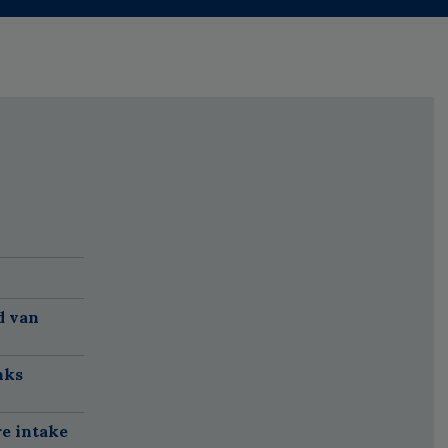
d van
nks
re intake