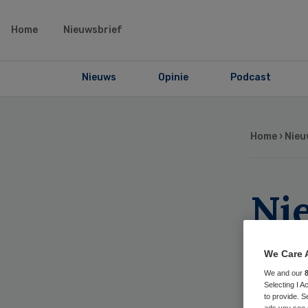
Home
Nieuwsbrief
Nieuws
Opinie
Podcast
Home
›
Nieu
Ni
do
We Care 
ron
We and our
Selecting I 
to provide. S
ads you see 