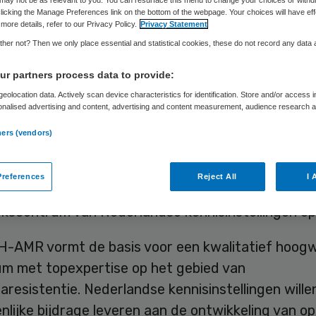
licking the Manage Preferences link on the bottom of the webpage. Your choices will have eff
more details, refer to our Privacy Policy.
Privacy Statement
Skipr Redactie
14 juli 2015
,
10:04
24 keer gelezen
her not? Then we only place essential and statistical cookies, these do not record any data
r partners process data to provide:
eolocation data. Actively scan device characteristics for identification. Store and/or access 
appers van het UMC Utrecht, de Universiteit Ut
onalised advertising and content, advertising and content measurement, audience research 
.
en UR hebben het initiatief genomen om expertis
ners (vendors)
n antibioticaresistentie te concentreren. De bet
 hebben hiertoe onder de naam Netherlands Cente
references
Reject All
I 
 AntiMicrobialResistance (NCOH-AMR) een virtuee
kscentrum van Nederlandse kennisinstellingen op
-AMR vormt de basis voor een kwalitatief hoog
um met topexpertise op het gebied van
caresistentie. Nederlandse kennisinstellingen will
lijke bijdrage leveren aan de ontwikkeling van o