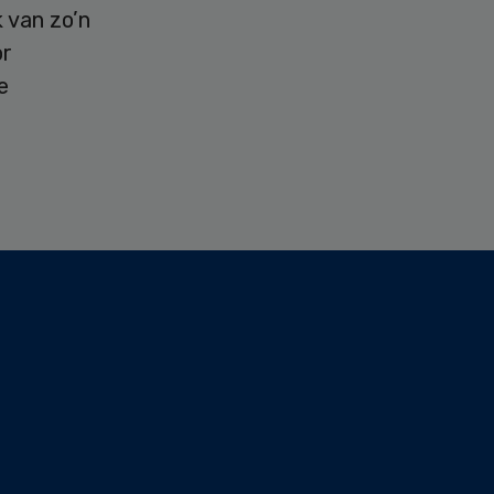
 van zo’n
or
e