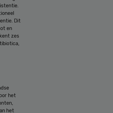
stentie.
tioneel
entie. Dit
tot en
kent zes
ibiotica,
ndse
oor het
onten,
van het