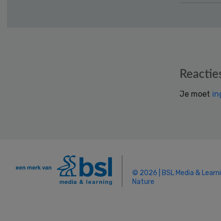
Reader
Reactie
Interactions
Je moet
in
© 2026 | BSL Media & Learn
Nature