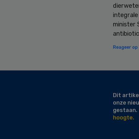
dierwete
integral
minister 
antibiot
Reageer op d
Secondary
Sidebar
Dit artike
onze nie
gestaan.
hoogte.