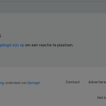
s
gelogd zijn op
om een reactie te plaatsen.
Contact
Advertere
ing
, onderdeel van
Springer
Het l