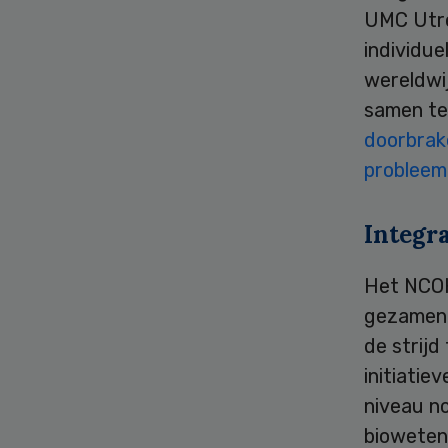
UMC Utre
individu
wereldwij
samen te
doorbrak
probleem
Integr
Het NCOH
gezamenli
de strijd
initiatie
niveau n
bioweten