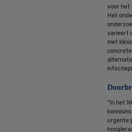
voor het 
Het onder
onderzoek
varieert
met klin
concrete 
alternat
infectiep
Doorbr
“In het 
kennisins
urgente p
hoogleraa