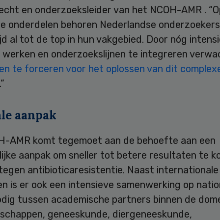
cht en onderzoeksleider van het NCOH-AMR . “O
ele onderdelen behoren Nederlandse onderzoekers
d al tot de top in hun vakgebied. Door nóg intens
 werken en onderzoekslijnen te integreren verw
en te forceren voor het oplossen van dit complex
.”
ale aanpak
-AMR komt tegemoet aan de behoefte aan een
jke aanpak om sneller tot betere resultaten te k
 tegen antibioticaresistentie. Naast internationale
ven is er ook een intensieve samenwerking op natio
odig tussen academische partners binnen de dom
schappen, geneeskunde, diergeneeskunde,