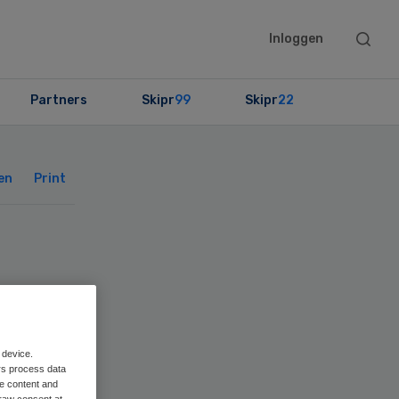
Searc
Inloggen
this
websit
Partners
Skipr
99
Skipr
22
Primary
Sidebar
en
Print
 device.
rs process data
me content and
raw consent at