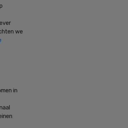
p
iever
achten we
e
omen in
naal
einen