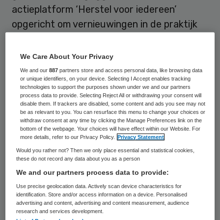
actieplatform ‘Herstel voor iedereen’
opgericht om vernieuwingen in de praktijk
door te voeren. Zij streven naar 30 procent
meer herstel voor mensen met ernstige
We Care About Your Privacy
psychiatrische aandoeningen, in drie jaar
We and our
887
partners store and access personal data, like browsing data
or unique identifiers, on your device. Selecting I Accept enables tracking
tijd.
technologies to support the purposes shown under we and our partners
process data to provide. Selecting Reject All or withdrawing your consent will
disable them. If trackers are disabled, some content and ads you see may not
In ‘Herstel voor iedereen’ zijn bestuurders
be as relevant to you. You can resurface this menu to change your choices or
van 27 instellingen geïnteresseerd. Dat is
withdraw consent at any time by clicking the Manage Preferences link on the
bottom of the webpage. Your choices will have effect within our Website. For
80 procent van de gespecialiseerde ggz-
more details, refer to our Privacy Policy.
Privacy Statement
instellingen in Nederland, volgens Kees
Would you rather not? Then we only place essential and statistical cookies,
these do not record any data about you as a person
Lemke, één van de initiatiefnemers van het
We and our partners process data to provide:
platform en lid van de raad van bestuur van
Use precise geolocation data. Actively scan device characteristics for
GGNet. Op het platform wisselen ggz-
identification. Store and/or access information on a device. Personalised
advertising and content, advertising and content measurement, audience
bestuurders actieplannen en ideeën uit. De
research and services development.