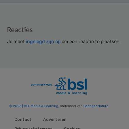
Reader
Reacties
Interactions
Je moet
ingelogd zijn op
om een reactie te plaatsen.
© 2026 | BSL Media & Learning
, onderdeel van
Springer Nature
Contact
Adverteren