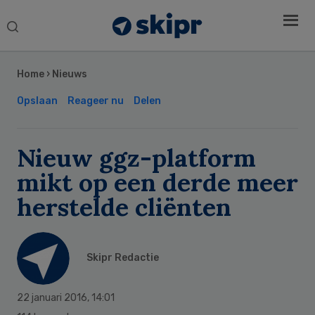
Search
this
Secondary
website
Sidebar
Home
›
Nieuws
Opslaan
Reageer nu
Delen
Nieuw ggz-platform
mikt op een derde meer
herstelde cliënten
Skipr Redactie
22 januari 2016
,
14:01