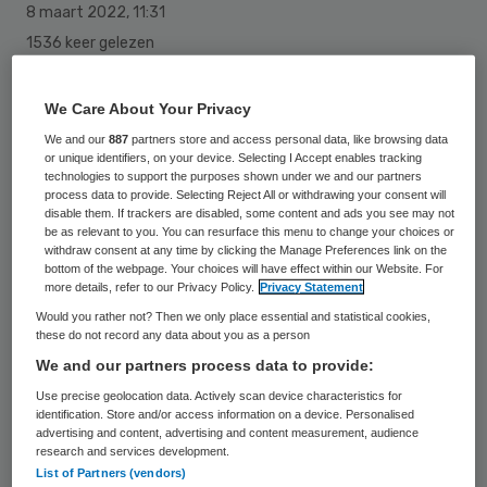
8 maart 2022
,
11:31
1536 keer gelezen
Een nieuw online platform moet ouderen
We Care About Your Privacy
helpen inzicht te krijgen in het aanbod van
We and our
887
partners store and access personal data, like browsing data
wonen met zorg in hun regio. Filica is een
or unique identifiers, on your device. Selecting I Accept enables tracking
technologies to support the purposes shown under we and our partners
particulier initiatief dat hoopt de
process data to provide. Selecting Reject All or withdrawing your consent will
disable them. If trackers are disabled, some content and ads you see may not
versnipperde informatie op dit gebied
be as relevant to you. You can resurface this menu to change your choices or
overzichtelijker te maken.
withdraw consent at any time by clicking the Manage Preferences link on the
bottom of the webpage. Your choices will have effect within our Website. For
more details, refer to our Privacy Policy.
Privacy Statement
Would you rather not? Then we only place essential and statistical cookies,
Op
de website
kunnen senioren zoeken naar
these do not record any data about you as a person
een woonplek met zorg, als zelfstandig
We and our partners process data to provide:
wonen niet meer gaat. Er staat ook
Use precise geolocation data. Actively scan device characteristics for
identification. Store and/or access information on a device. Personalised
informatie over het vinden van tijdelijk
advertising and content, advertising and content measurement, audience
research and services development.
verblijf, bijvoorbeeld eerstelijnsverblijf,
List of Partners (vendors)