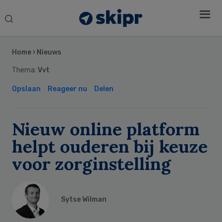
Search
this
Secondary
website
Sidebar
Home
›
Nieuws
Thema:
Vvt
Opslaan
Reageer nu
Delen
Nieuw online platform
helpt ouderen bij keuze
voor zorginstelling
Sytse Wilman