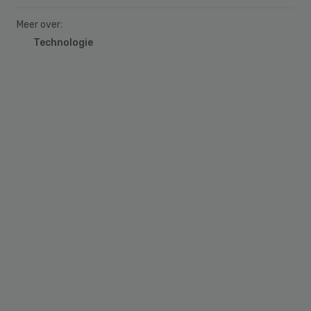
Meer over:
Technologie
Primary
Sidebar