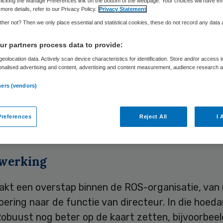
licking the Manage Preferences link on the bottom of the webpage. Your choices will have eff
more details, refer to our Privacy Policy.
Privacy Statement
her not? Then we only place essential and statistical cookies, these do not record any data
Skipr Redactie
31 maart 2017
,
08:00
58 keer gelezen
r partners process data to provide:
eolocation data. Actively scan device characteristics for identification. Store and/or access 
onalised advertising and content, advertising and content measurement, audience research 
rnst is de nieuwe directeur-bestuurder van Robuu
.
ners (vendors)
rnadette van Ling op, die de afgelopen twee jaar
eid.
references
Reject All
I 
t Robuust deze week
op haar website
.
werking
akt een overstap binnen de ROS-organisatie, va
oering naar de functie van directeur. In die hoeda
Robuust nog beter op de kaart zetten, bijvoorbee