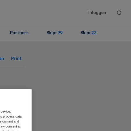
Searc
Inloggen
this
websit
Partners
Skipr
99
Skipr
22
Primary
Sidebar
en
Print
 device.
rs process data
me content and
raw consent at