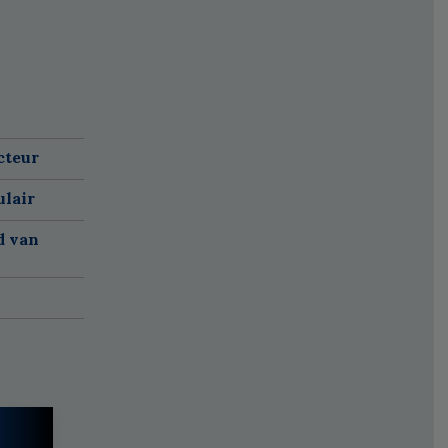
cteur
ulair
d van