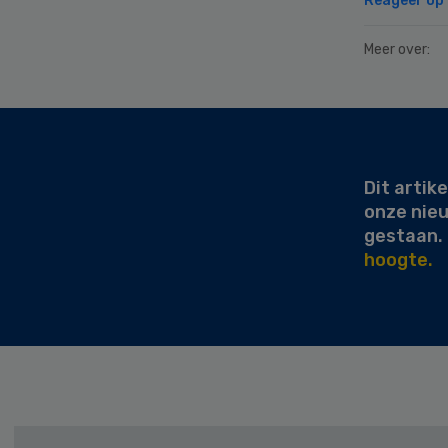
Reageer op d
Meer over:
Secondary
Sidebar
Dit artike
onze nie
gestaan.
hoogte.