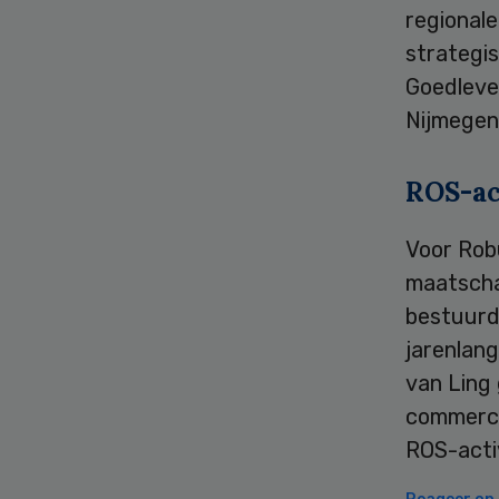
regional
strategi
Goedleve
Nijmegen 
ROS-ac
Voor Robu
maatschap
bestuurd
jarenlang
van Ling
commercië
ROS-activ