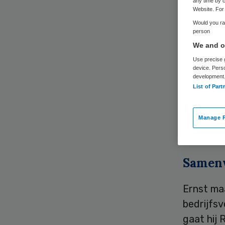
any time by c
Website. For 
Would you rat
person
We and ou
Use precise g
device. Pers
Patrick E
development
List of Part
volgt Be
heeft gel
Manage P
Dit meld
Samen
Ernst ma
bedrijfsv
gaat hij 