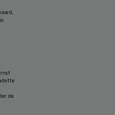
waard,
io
.
-
Ernst
nadette
g
der de