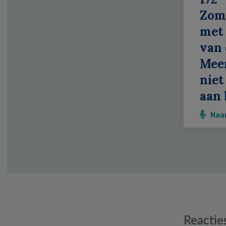
Zom
met 
van 
Meer
niet
aan 
Naa
Reader
Reactie