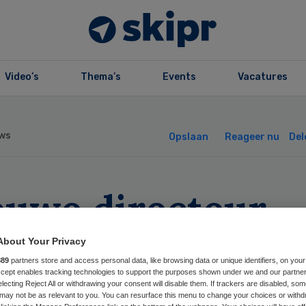
Video’s
Thema’s
Events
Vacatures
ws
Opslaan
Reageer nu
Del
euwe directeur-
stuurder ROS
About Your Privacy
889
partners store and access personal data, like browsing data or unique identifiers, on your
buust
Accept enables tracking technologies to support the purposes shown under we and our partne
electing Reject All or withdrawing your consent will disable them. If trackers are disabled, so
may not be as relevant to you. You can resurface this menu to change your choices or withd