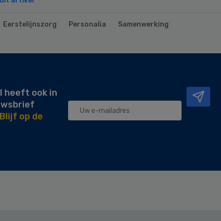
it artikel
Eerstelijnszorg
Personalia
Samenwerking
l heeft ook in
uwsbrief
Blijf op de