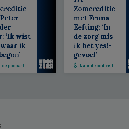
ereditie
Zomereditie
Peter
met Fenna
der
Eefting: ‘In
: ‘Ik wist
de zorg mis
 waar ik
ik het yes!-
begon’
gevoel’
r de podcast
Naar de podcast
s