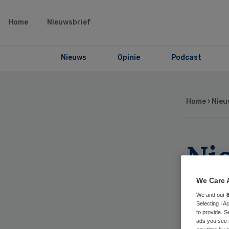
Home
Nieuwsbrief
Nieuws
Opinie
Podcast
Home
›
Nieu
Ni
be
We Care 
We and our
Ro
Selecting I 
to provide. S
ads you see 