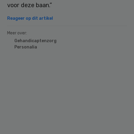
voor deze baan.”
Reageer op dit artikel
Meer over:
Gehandicaptenzorg
Personalia
Primary
Sidebar