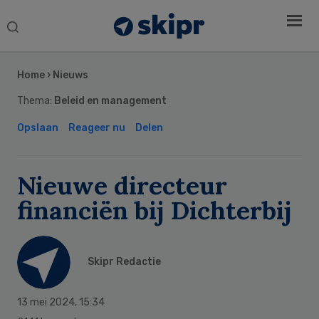
Search
this
Secondary
website
Sidebar
Home
›
Nieuws
Thema:
Beleid en management
Opslaan
Reageer nu
Delen
Nieuwe directeur
financiën bij Dichterbij
Skipr Redactie
13 mei 2024
,
15:34