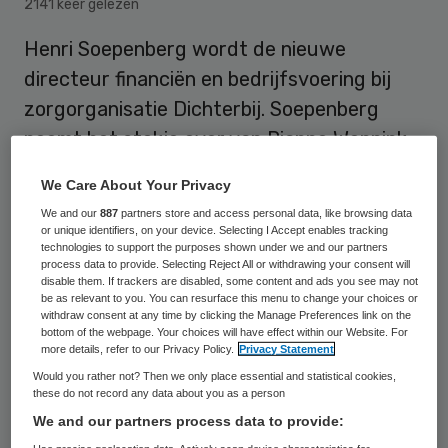
2141 keer gelezen
Henri Soepenberg wordt de nieuwe
directeur financiën en bedrijfsvoering bij
zorgorganisatie Dichterbij. Soepenberg
neemt het stokje over van Rianne Wennink,
die afscheid heeft genomen.
We Care About Your Privacy
We and our
887
partners store and access personal data, like browsing data
or unique identifiers, on your device. Selecting I Accept enables tracking
Als directeur financiën en bedrijfsvoering
technologies to support the purposes shown under we and our partners
wordt hij verantwoordelijk voor onder
process data to provide. Selecting Reject All or withdrawing your consent will
disable them. If trackers are disabled, some content and ads you see may not
andere de afdelingen vastgoed, control,
be as relevant to you. You can resurface this menu to change your choices or
withdraw consent at any time by clicking the Manage Preferences link on the
financiële administratie en inkoop.
bottom of the webpage. Your choices will have effect within our Website. For
more details, refer to our Privacy Policy.
Privacy Statement
Soepenberg start op 17 juni.
Would you rather not? Then we only place essential and statistical cookies,
these do not record any data about you as a person
Henri Soepenberg
We and our partners process data to provide: