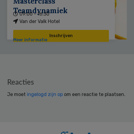
Masterclass
Teamdynamiek
09:00 - 16:30
Van der Valk Hotel
Inschrijven
Meer informatie
Reader
Reacties
Interactions
Je moet
ingelogd zijn op
om een reactie te plaatsen.