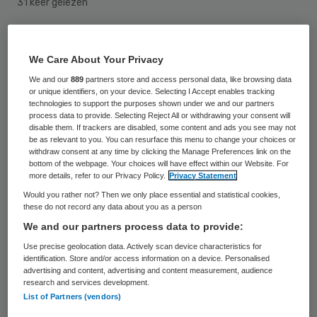
31 keer gelezen
Ouderen van nu zijn totaal niet voorbereid
We Care About Your Privacy
op de fase, waarin zij afhankelijk worden
We and our
889
partners store and access personal data, like browsing data
van zorg. Hoewel de overheid zich steeds
or unique identifiers, on your device. Selecting I Accept enables tracking
technologies to support the purposes shown under we and our partners
verder terugtrekt en de
process data to provide. Selecting Reject All or withdrawing your consent will
personeelstekorten in de zorg fors
disable them. If trackers are disabled, some content and ads you see may not
be as relevant to you. You can resurface this menu to change your choices or
toenemen, gaat een grote meerderheid
withdraw consent at any time by clicking the Manage Preferences link on the
bottom of the webpage. Your choices will have effect within our Website. For
ervan uit dat de staat zich straks over hen
more details, refer to our Privacy Policy.
Privacy Statement
ontfermt.
Would you rather not? Then we only place essential and statistical cookies,
these do not record any data about you as a person
I&O Research deed in opdracht van Trouw
We and our partners process data to provide:
een groot onderzoek naar de nieuwe ‘derde
Use precise geolocation data. Actively scan device characteristics for
identification. Store and/or access information on a device. Personalised
levensfase’, tussen het werkzame leven en
advertising and content, advertising and content measurement, audience
research and services development.
echte ouderdom. Deze vitale ouderen zijn
List of Partners (vendors)
door Trouw omgedoopt tot
young elderly