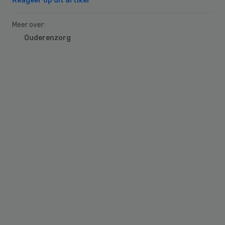
Reageer op dit artikel
Meer over:
Ouderenzorg
Primary
Sidebar