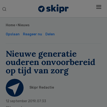
Search
this
Secondary
website
Sidebar
Home
›
Nieuws
Opslaan
Reageer nu
Delen
Nieuwe generatie
ouderen onvoorbereid
op tijd van zorg
Skipr Redactie
12 september 2019
,
07:33