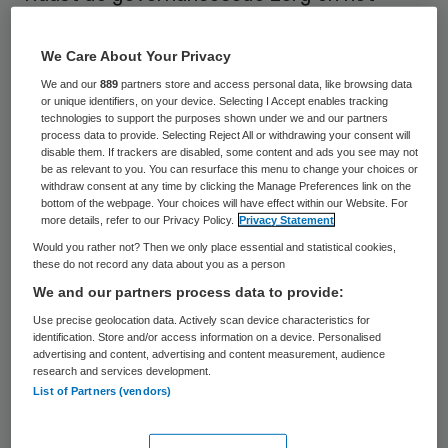
eigen kwaliteitskeurmerk moeten de leden
van Zelfstandige Klinieken Nederland (ZKN)
We Care About Your Privacy
voortaan ook voldoen aan een
We and our
889
partners store and access personal data, like browsing data
or unique identifiers, on your device. Selecting I Accept enables tracking
governancecode voor het bestuur. Daarin
technologies to support the purposes shown under we and our partners
process data to provide. Selecting Reject All or withdrawing your consent will
staan transparantie over de kwaliteit van
disable them. If trackers are disabled, some content and ads you see may not
zorg, een lerende organisatie en
be as relevant to you. You can resurface this menu to change your choices or
withdraw consent at any time by clicking the Manage Preferences link on the
maatschappelijk verantwoord ondernemen
bottom of the webpage. Your choices will have effect within our Website. For
more details, refer to our Privacy Policy.
Privacy Statement
centraal.
Would you rather not? Then we only place essential and statistical cookies,
these do not record any data about you as a person
De nieuwe governancecode is door de
We and our partners process data to provide:
leden van de vereniging zelf ontwikkeld. De
Use precise geolocation data. Actively scan device characteristics for
identification. Store and/or access information on a device. Personalised
vereniging Zelfstandige Klinieken Nederland
advertising and content, advertising and content measurement, audience
(ZKN) presenteerde de code donderdag in
research and services development.
List of Partners (vendors)
aanwezigheid van minister Bruno Bruins
(Medische Zorg) en inspecteur-generaal