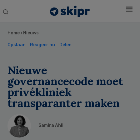
Search
this
Secondary
website
Sidebar
Home
›
Nieuws
Opslaan
Reageer nu
Delen
Nieuwe
governancecode moet
privékliniek
transparanter maken
Samira Ahli