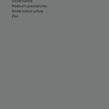
Governance
Medisch specialisten
Ondernemerschap
Zbc
Primary
Sidebar