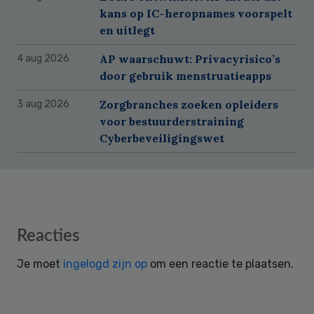
kans op IC-heropnames voorspelt
en uitlegt
AP waarschuwt: Privacyrisico’s
4 aug 2026
door gebruik menstruatieapps
Zorgbranches zoeken opleiders
3 aug 2026
voor bestuurderstraining
Cyberbeveiligingswet
Reader
Reacties
Interactions
Je moet
ingelogd zijn op
om een reactie te plaatsen.