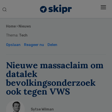
Search
this
Secondary
website
Sidebar
Home
›
Nieuws
Thema:
Tech
Opslaan
Reageer nu
Delen
Nieuwe massaclaim om
datalek
bevolkingsonderzoek
ook tegen VWS
Sytse Wilman