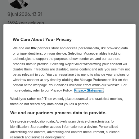
8 juni 2026
,
13:31
1694 keer gelezen
Een nieuwe groep wil dat vrouwen een
We Care About Your Privacy
schadevergoeding krijgen van het
We and our
887
partners store and access personal data, like browsing data
or unique identifiers, on your device. Selecting I Accept enables tracking
laboratorium Clinical Diagnostics. Hackers
technologies to support the purposes shown under we and our partners
hadden daar vorig jaar ingebroken, waarna
process data to provide. Selecting Reject All or withdrawing your consent will
disable them. If trackers are disabled, some content and ads you see may not
ze de medische gegevens buitmaakten van
be as relevant to you. You can resurface this menu to change your choices or
withdraw consent at any time by clicking the Manage Preferences link on the
honderdduizenden vrouwen die hadden
bottom of the webpage. Your choices will have effect within our Website. For
more details, refer to our Privacy Policy.
Privacy Statement
meegedaan aan het bevolkingsonderzoek
Would you rather not? Then we only place essential and statistical cookies,
naar baarmoederhalskanker. Daarom start
these do not record any data about you as a person
het Women’s Rights Collective een
We and our partners process data to provide:
massaclaim, waarvoor vrouwen zich nu
Use precise geolocation data. Actively scan device characteristics for
identification. Store and/or access information on a device. Personalised
kunnen aanmelden.
advertising and content, advertising and content measurement, audience
research and services development.