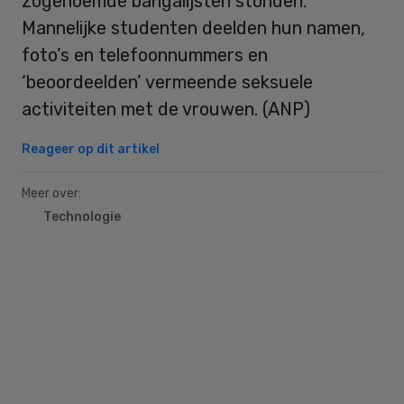
zogenoemde bangalijsten stonden.
Mannelijke studenten deelden hun namen,
foto’s en telefoonnummers en
‘beoordeelden’ vermeende seksuele
activiteiten met de vrouwen. (ANP)
Reageer op dit artikel
Meer over:
Technologie
Primary
Sidebar