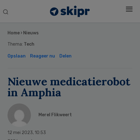
Search
this
Secondary
website
Sidebar
Home
›
Nieuws
Thema:
Tech
Opslaan
Reageer nu
Delen
Nieuwe medicatierobot
in Amphia
Merel Flikweert
12 mei 2023
,
10:53