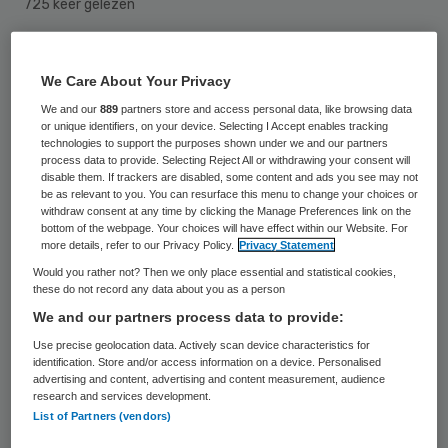
725 keer gelezen
De klinische farmacie van Amphia maakt
sinds dit jaar gebruik van een
We Care About Your Privacy
medicatierobot. Oftewel een automatisch
We and our
889
partners store and access personal data, like browsing data
or unique identifiers, on your device. Selecting I Accept enables tracking
verpakkings- en distributiesysteem voor
technologies to support the purposes shown under we and our partners
process data to provide. Selecting Reject All or withdrawing your consent will
medicijnen.
disable them. If trackers are disabled, some content and ads you see may not
be as relevant to you. You can resurface this menu to change your choices or
withdraw consent at any time by clicking the Manage Preferences link on the
bottom of the webpage. Your choices will have effect within our Website. For
Naast dat zij een van de eerste in
more details, refer to our Privacy Policy.
Privacy Statement
Nederland zijn die de robot gebruiken, is de
Would you rather not? Then we only place essential and statistical cookies,
these do not record any data about you as a person
manier van gebruik ‘wereldwijd uniek’.
We and our partners process data to provide:
Use precise geolocation data. Actively scan device characteristics for
Medicatieveiligheid
identification. Store and/or access information on a device. Personalised
advertising and content, advertising and content measurement, audience
research and services development.
De medicatierobot draagt bij aan het
List of Partners (vendors)
verbeteren van de medicatieveiligheid. Ook