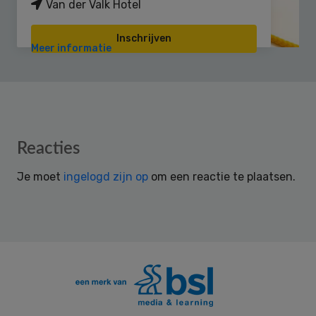
Van der Valk Hotel
Inschrijven
Meer informatie
Reader
Reacties
Interactions
Je moet
ingelogd zijn op
om een reactie te plaatsen.