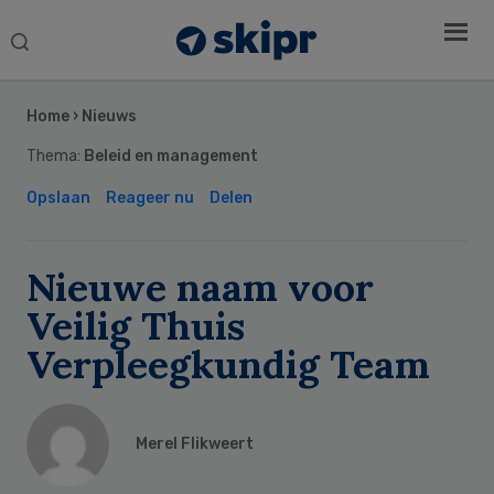
Search
this
Secondary
website
Sidebar
Home
›
Nieuws
Thema:
Beleid en management
Opslaan
Reageer nu
Delen
Nieuwe naam voor
Veilig Thuis
Verpleegkundig Team
Merel Flikweert