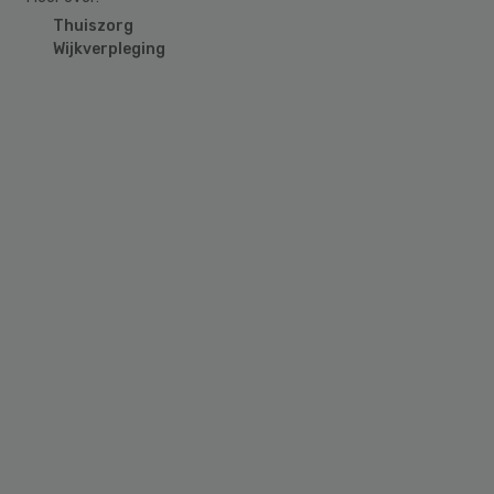
Thuiszorg
Wijkverpleging
Primary
Sidebar