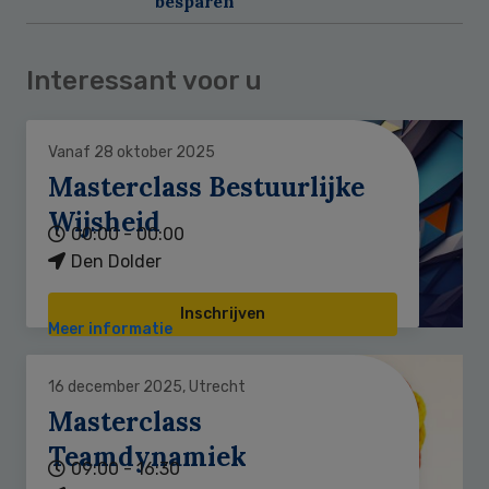
besparen'
Interessant voor u
Vanaf 28 oktober 2025
Masterclass Bestuurlijke
Wijsheid
00:00 - 00:00
Den Dolder
Inschrijven
Meer informatie
16 december 2025, Utrecht
Masterclass
Teamdynamiek
09:00 - 16:30