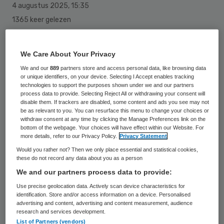
4 augustus 2025
,
15:35
1365 keer gelezen
Veilig Thuis Verpleegkundig Team gaat
We Care About Your Privacy
verder onder de nieuwe naam: Spoedteam
We and our
889
partners store and access personal data, like browsing data
Enea.
or unique identifiers, on your device. Selecting I Accept enables tracking
technologies to support the purposes shown under we and our partners
process data to provide. Selecting Reject All or withdrawing your consent will
disable them. If trackers are disabled, some content and ads you see may not
De naamswijziging is volgens de organisatie
be as relevant to you. You can resurface this menu to change your choices or
nodig om verwarring met het landelijk
withdraw consent at any time by clicking the Manage Preferences link on the
bottom of the webpage. Your choices will have effect within our Website. For
meldpunt Veilig Thuis (gericht op huiselijk
more details, refer to our Privacy Policy.
Privacy Statement
geweld en kindermishandeling) te
Would you rather not? Then we only place essential and statistical cookies,
these do not record any data about you as a person
voorkomen.
We and our partners process data to provide:
Use precise geolocation data. Actively scan device characteristics for
Dienstverlening
identification. Store and/or access information on a device. Personalised
advertising and content, advertising and content measurement, audience
research and services development.
List of Partners (vendors)