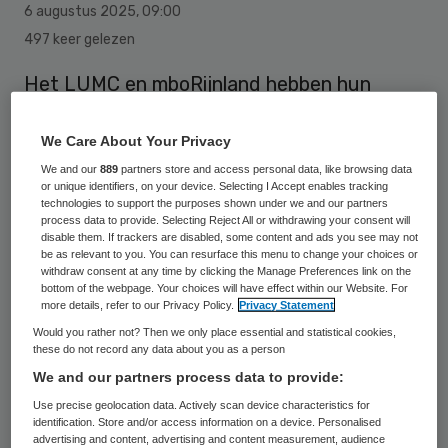
6 augustus 2025
,
09:00
497 keer gelezen
Het LUMC en mboRijnland hebben hun
samenwerking versterkt met een driejarige
overeenkomst met uitzicht op verlenging.
We Care About Your Privacy
We and our
889
partners store and access personal data, like browsing data
or unique identifiers, on your device. Selecting I Accept enables tracking
technologies to support the purposes shown under we and our partners
De samenwerking richt zich op het
process data to provide. Selecting Reject All or withdrawing your consent will
disable them. If trackers are disabled, some content and ads you see may not
ontwikkelen van toekomstbestendige
be as relevant to you. You can resurface this menu to change your choices or
zorgprofessionals.
withdraw consent at any time by clicking the Manage Preferences link on the
bottom of the webpage. Your choices will have effect within our Website. For
more details, refer to our Privacy Policy.
Privacy Statement
Samenwerken
Would you rather not? Then we only place essential and statistical cookies,
these do not record any data about you as a person
We and our partners process data to provide:
Dit willen de organisaties bereiken door
Use precise geolocation data. Actively scan device characteristics for
contextrijke leeromgevingen, innovatieve
identification. Store and/or access information on a device. Personalised
advertising and content, advertising and content measurement, audience