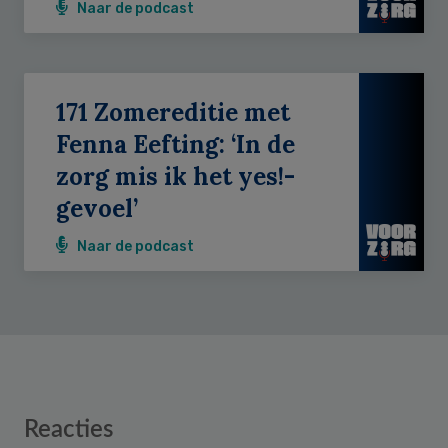
Naar de podcast
171 Zomereditie met
Fenna Eefting: ‘In de
zorg mis ik het yes!-
gevoel’
Naar de podcast
Reader
Reacties