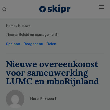
Search
this
Secondary
website
Sidebar
Home
›
Nieuws
Thema:
Beleid en management
Opslaan
Reageer nu
Delen
Nieuwe overeenkomst
voor samenwerking
LUMC en mboRijnland
Merel Flikweert