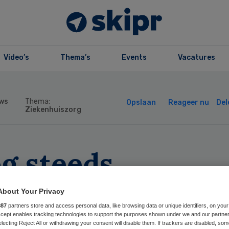
Video’s
Thema’s
Events
Vacatures
ws
Thema:
Opslaan
Reageer nu
Del
Ziekenhuiszorg
g steeds
imidatie bij
About Your Privacy
887
partners store and access personal data, like browsing data or unique identifiers, on your
rtusklinieken’
Accept enables tracking technologies to support the purposes shown under we and our partne
electing Reject All or withdrawing your consent will disable them. If trackers are disabled, so