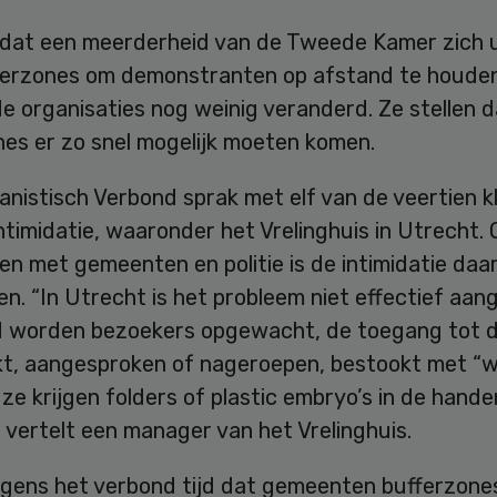
dat een meerderheid van de Tweede Kamer zich u
ferzones om demonstranten op afstand te houden,
e organisaties nog weinig veranderd. Ze stellen 
nes er zo snel mogelijk moeten komen.
istisch Verbond sprak met elf van de veertien kl
ntimidatie, waaronder het Vrelinghuis in Utrecht.
n met gemeenten en politie is de intimidatie daar
. “In Utrecht is het probleem niet effectief aan
jd worden bezoekers opgewacht, de toegang tot de
jkt, aangesproken of nageroepen, bestookt met “
 ze krijgen folders of plastic embryo’s in de hande
 vertelt een manager van het Vrelinghuis.
olgens het verbond tijd dat gemeenten bufferzone