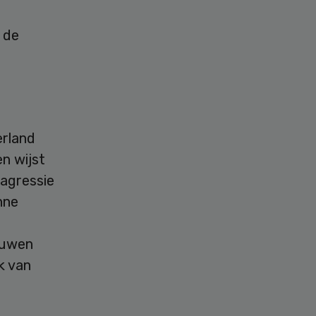
 de
erland
n wijst
 agressie
nne
ouwen
k van