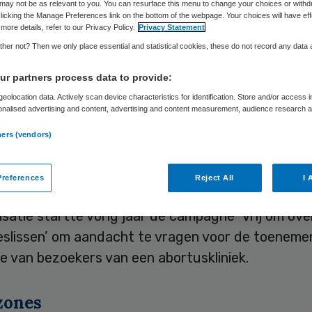
may not be as relevant to you. You can resurface this menu to change your choices or withd
licking the Manage Preferences link on the bottom of the webpage. Your choices will have eff
more details, refer to our Privacy Policy.
Privacy Statement
her not? Then we only place essential and statistical cookies, these do not record any data
Skipr Redactie
2 maart 2020
,
09:28
387 keer gelezen
r partners process data to provide:
eolocation data. Actively scan device characteristics for identification. Store and/or access 
 vrouwen die zich bij een abortuskliniek melden 
onalised advertising and content, advertising and content measurement, audience research 
.
ds geïntimideerd door anti-abortusdemonstrante
ners (vendors)
ren het Humanistisch Verbond en feministisch pl
ondse.
references
Reject All
I 
satie startte vorig jaar de campagne ‘Vrij om over
beslissen’ om aandacht te vragen voor de toenem
ie van bezoekers van een abortuskliniek.
zones