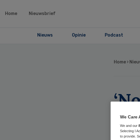
Home
Nieuwsbrief
Nieuws
Opinie
Podcast
Home
›
Nieu
‘No
int
We Care 
We and our
abo
Selecting I 
to provide. S