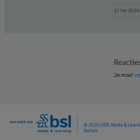
27 feb 2026
Reader
Reactie
Interactions
Je moet
in
© 2026 | BSL Media & Learn
Nature