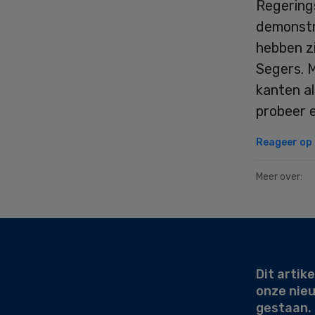
Regerings
demonstra
hebben z
Segers. M
kanten al
probeer e
Reageer op d
Meer over:
Secondary
Sidebar
Dit artike
onze nie
gestaan.