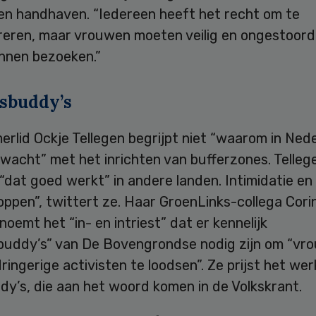
 en handhaven. “Iedereen heeft het recht om te
eren, maar vrouwen moeten veilig en ongestoord
unnen bezoeken.”
sbuddy’s
rlid Ockje Tellegen begrijpt niet “waarom in Ned
acht” met het inrichten van bufferzones. Tellege
“dat goed werkt” in andere landen. Intimidatie en
ppen”, twittert ze. Haar GroenLinks-collega Cori
noemt het “in- en intriest” dat er kennelijk
buddy’s” van De Bovengrondse nodig zijn om “vr
ringerige activisten te loodsen”. Ze prijst het wer
y’s, die aan het woord komen in de Volkskrant.