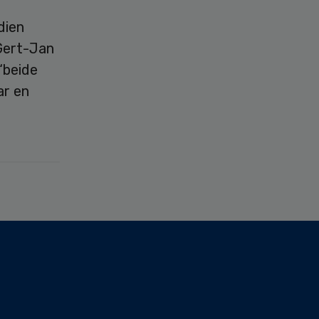
dien
Gert-Jan
“beide
ar en