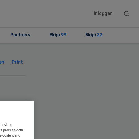
Searc
Inloggen
this
websit
Partners
Skipr
99
Skipr
22
Primary
Sidebar
en
Print
 device.
rs process data
me content and