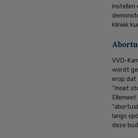
instellen
demonstr
kliniek k
Abortu
VVD-Kame
wordt gew
erop dat 
“moet sto
Ellemeet 
“abortus
langs opd
deze budd