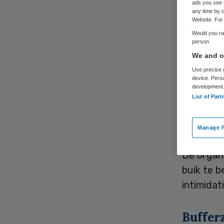
ads you see 
any time by c
Website. For 
Would you rat
person
We and ou
Use precise g
Zwangere
device. Pers
development
nog stee
List of Part
conclude
Bovengr
Manage P
De organi
buik te 
intimidat
Buffer