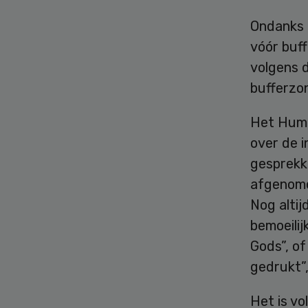
Ondanks 
vóór buf
volgens d
bufferzo
Het Human
over de i
gesprekke
afgenomen
Nog alti
bemoeili
Gods”, of
gedrukt”,
Het is v