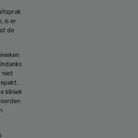
itsprak
 is er
dat de
inieken
 Ondanks
 niet
gepakt.
 kliniek
woorden
n
s