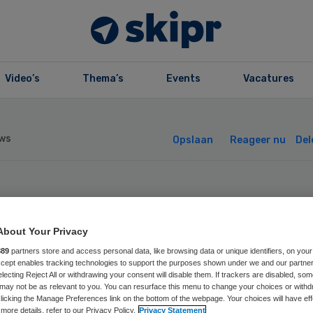
Video’s
Thema’s
Events
Vacatures
ws
Opslaan
Reageer nu
Del
 steeds te weini
About Your Privacy
nnis over
889
partners store and access personal data, like browsing data or unique identifiers, on your
Accept enables tracking technologies to support the purposes shown under we and our partne
animatie
electing Reject All or withdrawing your consent will disable them. If trackers are disabled, so
may not be as relevant to you. You can resurface this menu to change your choices or withd
licking the Manage Preferences link on the bottom of the webpage. Your choices will have eff
more details, refer to our Privacy Policy.
Privacy Statement