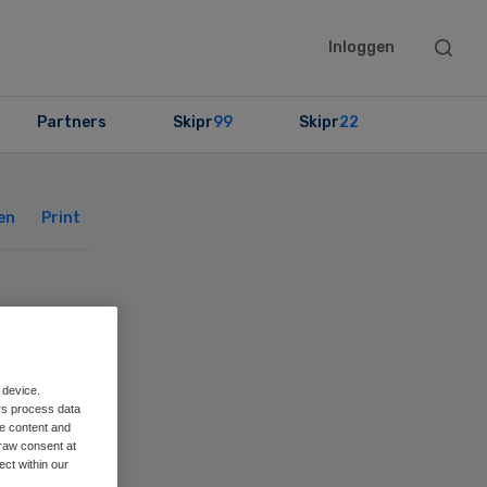
Searc
Inloggen
this
websit
Partners
Skipr
99
Skipr
22
Primary
Sidebar
en
Print
g
 device.
rs process data
me content and
raw consent at
ect within our