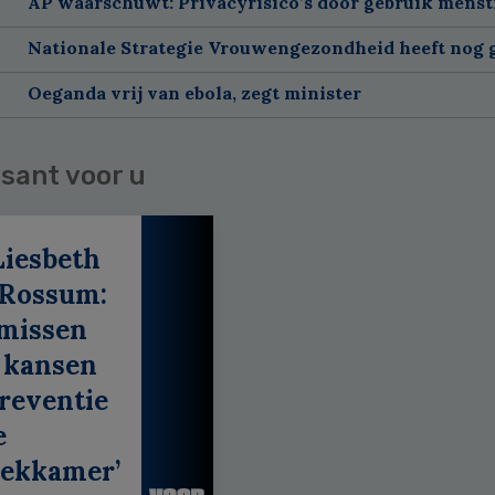
AP waarschuwt: Privacyrisico’s door gebruik menst
Nationale Strategie Vrouwengezondheid heeft nog g
Oeganda vrij van ebola, zegt minister
sant voor u
Liesbeth
 Rossum:
 missen
 kansen
reventie
e
eekkamer’