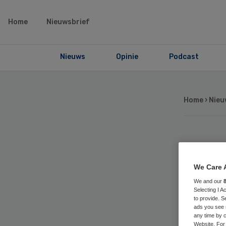
Home
Nieuwsbrief
Nieuws
Opinie
Podcast
Home
›
Nieu
Nog
We Care 
ke
We and our
Selecting I 
re
to provide. S
ads you see 
any time by c
Website. For 