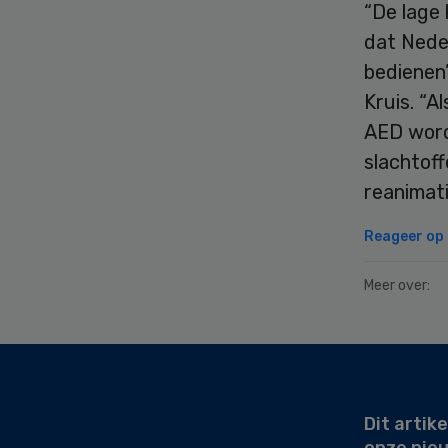
“De lage 
dat Nede
bedienen”
Kruis. “A
AED word
slachtoff
reanimat
Reageer op d
Meer over:
Secondary
Sidebar
Dit artike