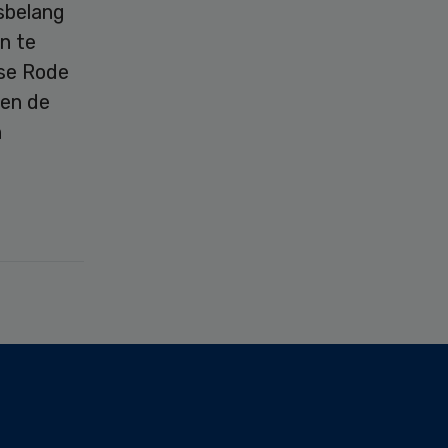
nsbelang
n te
dse Rode
 en de
n