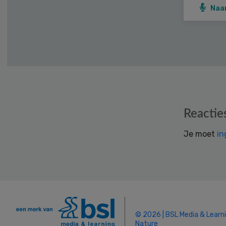
Naa
Reader
Reactie
Interactions
Je moet
in
© 2026 | BSL Media & Learn
Nature