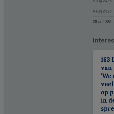
4 aug 2026
4 aug 2026
28 jul 2026
Interes
163 
van
‘We
veel
op p
in d
spr