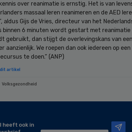
kennis over reanimatie is ernstig. Het is van leve
rlanders massaal leren reanimeren en de AED lere
, aldus Gijs de Vries, directeur van het Nederlan
ls binnen 6 minuten wordt gestart met reanimatie
t gebruikt, dan stijgt de overlevingskans van ee
er aanzienlijk. We roepen dan ook iedereen op een
iecursus te doen.” (ANP)
it artikel
Volksgezondheid
l heeft ook in