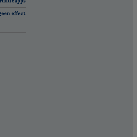
ruatieapps
een effect