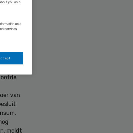
 about you as a
information on a
and services
ntra voor
Accept
ing tegen
eloofde
voer van
besluit
Winsum,
nog
n, meldt