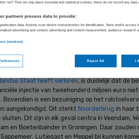
her not? Then we only place essential and statistical cookies, these do not record any data
r partners process data to provide:
Skipr Redactie
25 juli 2012
,
10:08
31 keer gelezen
eolocation data. Actively scan device characteristics for identification. Store and/or access 
onalised advertising and content, advertising and content measurement, audience research 
.
ners (vendors)
aptenzorgaanbieder Noorderbrug sluit tal van ce
iteiten vanwege bezuinigingen.
references
Reject All
I 
iging Gehandicaptenzorg Nederland het
kort ged
landse Staat heeft verloren
, is duidelijk dat de b
anciële injectie van tweehonderd miljoen euro niet
 Bovendien is een bezuiniging op het rolstoelver
en aangekondigd. Dit sterkt
Noorderbrug
in haar 
 sluiten. Dit zijn in elk geval centra in Veendam, 
am en Boetenbainder in Groningen. Daar zouden 
n Sappemeer, Lutjegast en Meppel bij kunnen kome