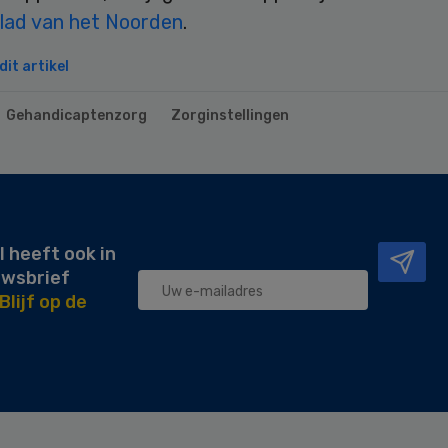
lad van het Noorden
.
it artikel
Gehandicaptenzorg
Zorginstellingen
l heeft ook in
uwsbrief
Blijf op de