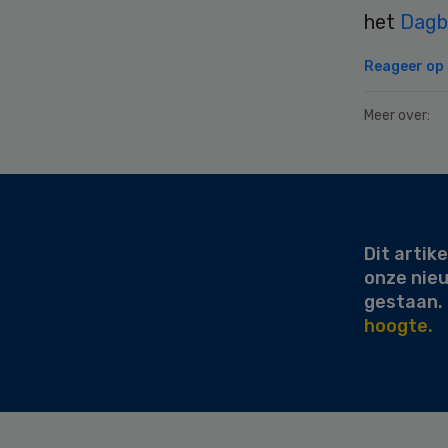
het
Dagb
Reageer op d
Meer over:
Secondary
Sidebar
Dit artike
onze nie
gestaan.
hoogte.