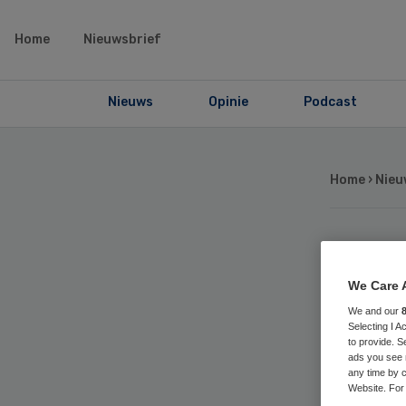
Home
Nieuwsbrief
Nieuws
Opinie
Podcast
Home
›
Nieu
No
We Care 
da
We and our
Selecting I 
to provide. S
ge
ads you see 
any time by c
Website. For 