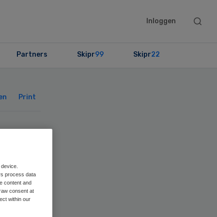
Searc
Inloggen
this
websit
Partners
Skipr
99
Skipr
22
Primary
Sidebar
en
Print
 device.
rs process data
me content and
raw consent at
ect within our