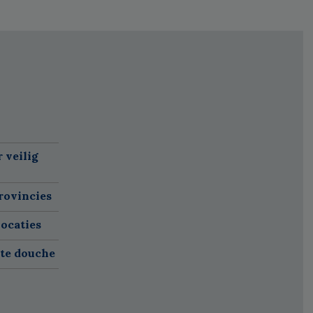
 veilig
rovincies
ocaties
ete douche