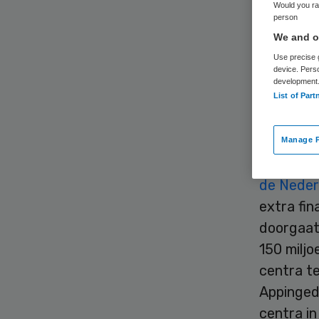
Would you rat
person
We and ou
Use precise g
device. Pers
development
List of Part
Gehandic
dagactiv
Manage P
Nu Veren
de Neder
extra fin
doorgaat.
150 miljo
centra te
Appinged
centra i