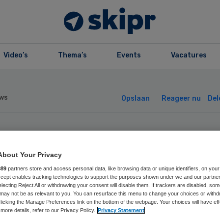
Video’s
Thema’s
Events
Vacatures
ws
Opslaan
Reageer nu
Del
orderbrug sluit
About Your Privacy
gcentra
889
partners store and access personal data, like browsing data or unique identifiers, on your
Accept enables tracking technologies to support the purposes shown under we and our partne
electing Reject All or withdrawing your consent will disable them. If trackers are disabled, so
handicaptenzorg
may not be as relevant to you. You can resurface this menu to change your choices or withd
licking the Manage Preferences link on the bottom of the webpage. Your choices will have eff
more details, refer to our Privacy Policy.
Privacy Statement