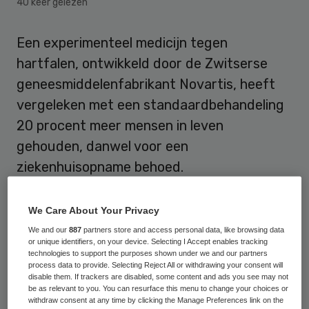
40 keer gelezen
Een experimenteel medicijn tegen
hartfalen, ontwikkeld door de Zwitserse
geneesmiddelenfabrikant Novartis, heeft
vergeleken met een standaardbehandeling
20 procent meer mensen in leven
gehouden, danwel voor een
ziekenhuisopname behoed.
Dat blijkt uit een
zaterdag gepubliceerd
We Care About Your Privacy
onderzoek
in het gerenommeerde
We and our
887
partners store and access personal data, like browsing data
tijdschrift The New England Journal of
or unique identifiers, on your device. Selecting I Accept enables tracking
technologies to support the purposes shown under we and our partners
Medicine.
process data to provide. Selecting Reject All or withdrawing your consent will
disable them. If trackers are disabled, some content and ads you see may not
be as relevant to you. You can resurface this menu to change your choices or
Het onderzoek werd uitgevoerd onder
withdraw consent at any time by clicking the Manage Preferences link on the