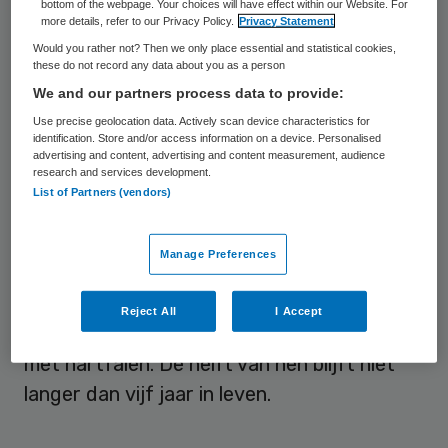
bottom of the webpage. Your choices will have effect within our Website. For
8442 patiënten. De uitkomst van het
more details, refer to our Privacy Policy.
Privacy Statement
onderzoek kan mogelijk verandering
Would you rather not? Then we only place essential and statistical cookies,
these do not record any data about you as a person
brengen in de behandeling van de ziekte. Nu
We and our partners process data to provide:
wordt hartfalen standaard behandeld met
Use precise geolocation data. Actively scan device characteristics for
het medicijn Enalapril.
identification. Store and/or access information on a device. Personalised
advertising and content, advertising and content measurement, audience
research and services development.
Hartfalen is een aandoening waarbij het
List of Partners (vendors)
hart niet genoeg bloed door het lichaam kan
pompen. Meestal is het chronisch. Volgens
Manage Preferences
David Epstein, hoofd van de
farmaceutische divisie van Novartis, krijgt
Reject All
I Accept
een op de vijf mensen in zijn leven te maken
met hartfalen. De helft van hen blijft niet
langer dan vijf jaar in leven.