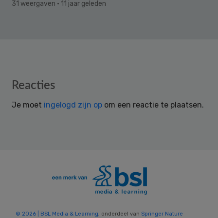
31 weergaven
· 11 jaar geleden
Reader
Reacties
Interactions
Je moet
ingelogd zijn op
om een reactie te plaatsen.
© 2026 | BSL Media & Learning
, onderdeel van
Springer Nature