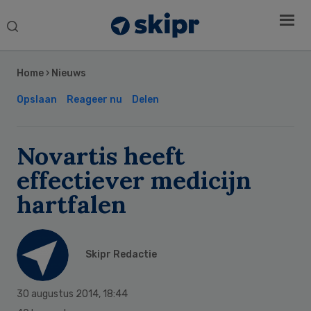
Search
this
Secondary
website
Sidebar
Home
›
Nieuws
Opslaan
Reageer nu
Delen
Novartis heeft
effectiever medicijn
hartfalen
Skipr Redactie
30 augustus 2014
,
18:44