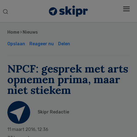
Search
this
Secondary
website
Sidebar
Home
›
Nieuws
Opslaan
Reageer nu
Delen
NPCF: gesprek met arts
opnemen prima, maar
niet stiekem
Skipr Redactie
11 maart 2016
,
12:36