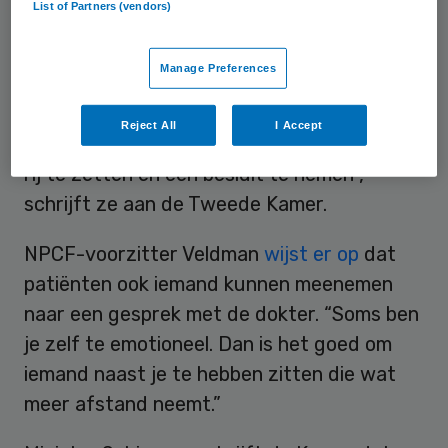
List of Partners (vendors)
heeft gezegd. “Vooral wanneer het een
emotioneel beladen gesprek is, is de kans
Manage Preferences
groot dat de patiënt niet alles onthoudt.
Daarom kan het opnemen van een gesprek
Reject All
I Accept
de patiënt helpen om zijn gedachten op een
rij te zetten en een besluit te nemen”,
schrijft ze aan de Tweede Kamer.
NPCF-voorzitter Veldman
wijst er op
dat
patiënten ook iemand kunnen meenemen
naar een gesprek met de dokter. “Soms ben
je zelf te emotioneel. Dan is het goed om
iemand naast je te hebben zitten die wat
meer afstand neemt.”