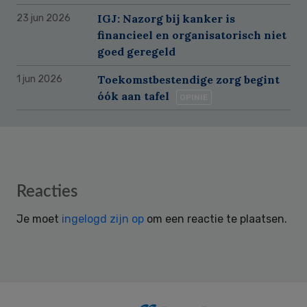
IGJ: Nazorg bij kanker is
23 jun 2026
financieel en organisatorisch niet
goed geregeld
Toekomstbestendige zorg begint
1 jun 2026
óók aan tafel
OPINIE
Reader
Reacties
Interactions
Je moet
ingelogd zijn op
om een reactie te plaatsen.