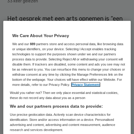
33 keer gelezen
Het gesprek met een arts opnemen is “een
goed idee”, maar voor de
vertrouwensrelatie is het goed om dit van
We Care About Your Privacy
tevoren te bespreken. “Dat is wel zo netjes.
We and our
889
partners store and access personal data, like browsing data
or unique identifiers, on your device. Selecting I Accept enables tracking
En het is ook beter voor de
technologies to support the purposes shown under we and our partners
process data to provide. Selecting Reject All or withdrawing your consent will
verstandhouding”, zegt Dianda Veldman
disable them. If trackers are disabled, some content and ads you see may not
be as relevant to you. You can resurface this menu to change your choices or
van Patiëntenfederatie NPCF in reactie op
withdraw consent at any time by clicking the Manage Preferences link on the
bottom of the webpage. Your choices will have effect within our Website. For
opmerkingen van minister Schippers
more details, refer to our Privacy Policy.
Privacy Statement
(Volksgezondheid) hierover.
Would you rather not? Then we only place essential and statistical cookies,
these do not record any data about you as a person
Minister Schippers van Volksgezondheid
We and our partners process data to provide:
adviseert patiënten hun gesprekken met de
Use precise geolocation data. Actively scan device characteristics for
identification. Store and/or access information on a device. Personalised
dokter op te nemen. Dan kunnen ze later
advertising and content, advertising and content measurement, audience
research and services development.
nog eens luisteren wat de dokter allemaal