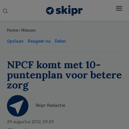
Search
this
Secondary
website
Sidebar
Home
›
Nieuws
Opslaan
Reageer nu
Delen
NPCF komt met 10-
puntenplan voor betere
zorg
Skipr Redactie
29 augustus 2012
,
09:29