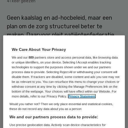
41 keer gelezen
Geen kaalslag en ad-hocbeleid, maar een
plan om de zorg structureel beter te
maken. Daarvoor pleit patiëntenfederatie
NPCF in een woensdag verschenen ’10-
We Care About Your Privacy
puntenpamflet’. Hiermee wordt een oproep
We and our
889
partners store and access personal data, like browsing data
gedaan aan politici om de zorg structureel
or unique identifiers, on your device. Selecting I Accept enables tracking
technologies to support the purposes shown under we and our partners
te verbeteren. “Terwijl die onvermijdelijk zijn
process data to provide. Selecting Reject All or withdrawing your consent will
om goede, betaalbare zorg te garanderen
disable them. If trackers are disabled, some content and ads you see may not
be as relevant to you. You can resurface this menu to change your choices or
die toegankelijk is voor iedereen.’’
withdraw consent at any time by clicking the Manage Preferences link on the
bottom of the webpage. Your choices will have effect within our Website. For
more details, refer to our Privacy Policy.
Privacy Statement
In het pamflet wordt onder meer
Would you rather not? Then we only place essential and statistical cookies,
opgeroepen om zorgverleners op basis van
these do not record any data about you as a person
behaalde gezondheidswinst te belonen. Ook
We and our partners process data to provide:
moet er meer
samenwerking komen tussen
Use precise geolocation data. Actively scan device characteristics for