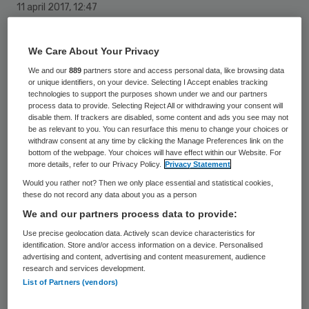
11 april 2017
,
12:47
16 keer gelezen
We Care About Your Privacy
NU’91 kondigt vandaag aan ruim 100
We and our
889
partners store and access personal data, like browsing data
or unique identifiers, on your device. Selecting I Accept enables tracking
rechtszaken aan te spannen tegen
technologies to support the purposes shown under we and our partners
werkgevers in de ziekenhuizen. De
process data to provide. Selecting Reject All or withdrawing your consent will
disable them. If trackers are disabled, some content and ads you see may not
beroepsorganisatie voor de verpleging en
be as relevant to you. You can resurface this menu to change your choices or
withdraw consent at any time by clicking the Manage Preferences link on the
verzorging reageert hiermee op een bod in
bottom of the webpage. Your choices will have effect within our Website. For
more details, refer to our Privacy Policy.
Privacy Statement
de cao-onderhandelingen waarin de
Would you rather not? Then we only place essential and statistical cookies,
werkgevers onder meer vroegen te stoppen
these do not record any data about you as a person
met de rechtszaken.
We and our partners process data to provide:
Use precise geolocation data. Actively scan device characteristics for
Samen met vakbewegingen FNV en CNV
identification. Store and/or access information on a device. Personalised
advertising and content, advertising and content measurement, audience
wees NU’91 maandag het bod van de
research and services development.
List of Partners (vendors)
werkgevers af als
‘volstrekt
onaanvaardbaar’
, wat betreft loon,