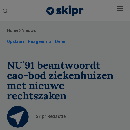
Search
this
Secondary
website
Sidebar
Home
›
Nieuws
Opslaan
Reageer nu
Delen
NU’91 beantwoordt
cao-bod ziekenhuizen
met nieuwe
rechtszaken
Skipr Redactie