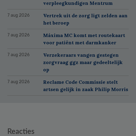
verpleegkundigen Mentrum
Vertrek uit de zorg ligt zelden aan
7 aug 2026
het beroep
Máxima MC komt met routekaart
7 aug 2026
voor patiënt met darmkanker
Verzekeraars vangen gestegen
7 aug 2026
zorgvraag ggz maar gedeeltelijk
op
Reclame Code Commissie stelt
7 aug 2026
artsen gelijk in zaak Philip Morris
Reader
Reacties