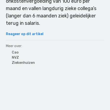
onkostenvergoeding van 100 euro per
maand en vallen langdurig zieke collega’s
(langer dan 6 maanden ziek) geleidelijker
terug in salaris.
Reageer op dit artikel
Meer over:
Cao
NVZ
Ziekenhuizen
Primary
Sidebar