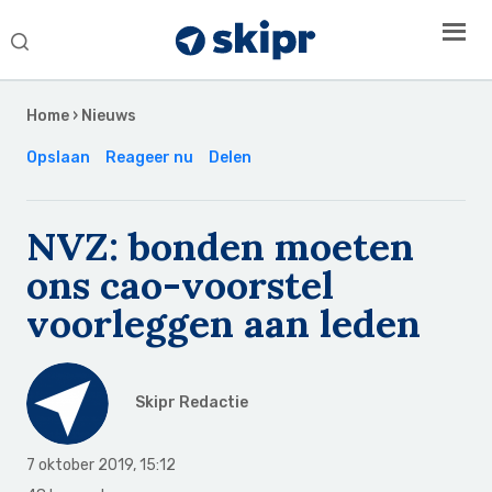
Search
this
Secondary
website
Sidebar
Home
›
Nieuws
Opslaan
Reageer nu
Delen
NVZ: bonden moeten
ons cao-voorstel
voorleggen aan leden
Skipr Redactie
7 oktober 2019
,
15:12