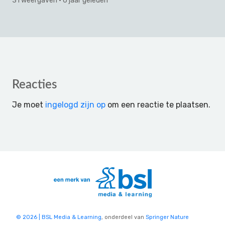
31 weergaven
· 6 jaar geleden
Reader
Reacties
Interactions
Je moet
ingelogd zijn op
om een reactie te plaatsen.
© 2026 | BSL Media & Learning
, onderdeel van
Springer Nature