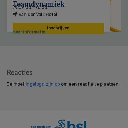
Teamdynamiek
09:00 - 16:30
Van der Valk Hotel
Inschrijven
Meer informatie
Reader
Reacties
Interactions
Je moet
ingelogd zijn op
om een reactie te plaatsen.