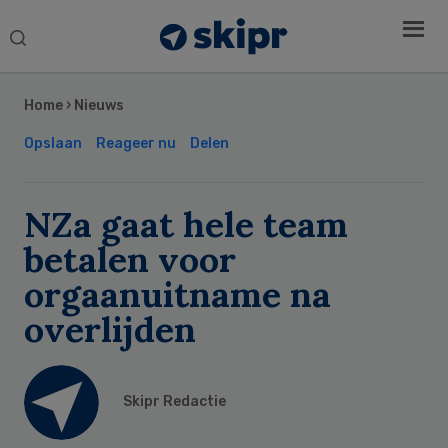
Search
this
Secondary
website
Sidebar
Home
›
Nieuws
Opslaan
Reageer nu
Delen
NZa gaat hele team
betalen voor
orgaanuitname na
overlijden
Skipr Redactie