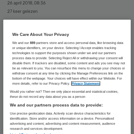
26 april 2018
,
08:36
27 keer gelezen
De Nederlandse Zorgautoriteit (NZa)
We Care About Your Privacy
verleent per 1 juli 2018 een nieuwe subsidie
We and our
889
partners store and access personal data, like browsing data
voor de beschikbaarheid van drie teams die
or unique identifiers, on your device. Selecting I Accept enables tracking
technologies to support the purposes shown under we and our partners
orgaanuitname na overlijden uitvoeren. De
process data to provide. Selecting Reject All or withdrawing your consent will
disable them. If trackers are disabled, some content and ads you see may not
betrokken umc’s krijgen vanaf die datum
be as relevant to you. You can resurface this menu to change your choices or
betaald voor het hele team dat zich
withdraw consent at any time by clicking the Manage Preferences link on the
bottom of the webpage. Your choices will have effect within our Website. For
bezighoudt met de uitname, terwijl
more details, refer to our Privacy Policy.
Privacy Statement
voorheen alleen de chirurgen werden
Would you rather not? Then we only place essential and statistical cookies,
these do not record any data about you as a person
betaald.
We and our partners process data to provide:
Use precise geolocation data. Actively scan device characteristics for
Vanaf 1 juli wijzigt de regio-indeling
identification. Store and/or access information on a device. Personalised
waarbinnen de zelfstandige uitname teams
advertising and content, advertising and content measurement, audience
research and services development.
(ZUT) de orgaanuitnames uitvoeren en hier