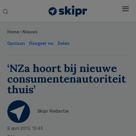
Search
this
Secondary
website
Sidebar
Home
›
Nieuws
Opslaan
Reageer nu
Delen
‘NZa hoort bij nieuwe
consumentenautoriteit
thuis’
Skipr Redactie
8 april 2013
,
13:43