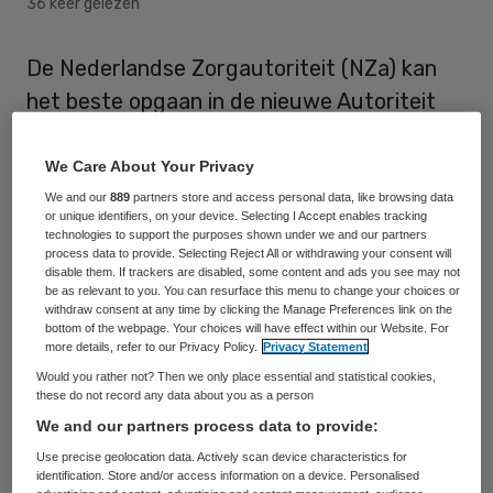
36 keer gelezen
De Nederlandse Zorgautoriteit (NZa) kan
het beste opgaan in de nieuwe Autoriteit
Consument en Markt (ACM). Dat
concludeert jurist Marc Wiggers die op
We Care About Your Privacy
vrijdag 5 april aan de Radboud Universiteit
We and our
889
partners store and access personal data, like browsing data
or unique identifiers, on your device. Selecting I Accept enables tracking
Nijmegen is gepromoveerd op een
technologies to support the purposes shown under we and our partners
process data to provide. Selecting Reject All or withdrawing your consent will
proefschrift over de marktwerking in de
disable them. If trackers are disabled, some content and ads you see may not
be as relevant to you. You can resurface this menu to change your choices or
zorg.
withdraw consent at any time by clicking the Manage Preferences link on the
bottom of the webpage. Your choices will have effect within our Website. For
more details, refer to our Privacy Policy.
Privacy Statement
Volgens Wiggers is de NZa als
Would you rather not? Then we only place essential and statistical cookies,
marktmeester in de zorg grotendeels
these do not record any data about you as a person
onzichtbaar geweest, waarmee het
We and our partners process data to provide:
bestaansrecht als zelfstandig orgaan onder
Use precise geolocation data. Actively scan device characteristics for
identification. Store and/or access information on a device. Personalised
druk
staat. “Sinds de oprichting in 2006