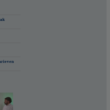
aak
arieven