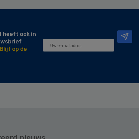
l heeft ook in
uwsbrief
Blijf op de
teerd nieuws