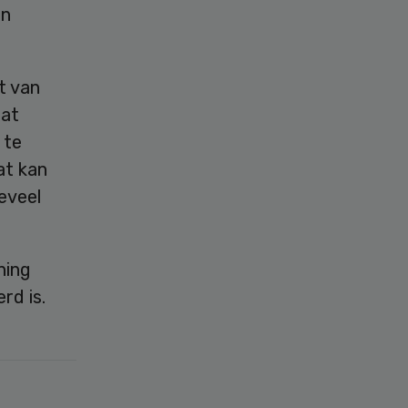
en
t van
dat
 te
at kan
teveel
ning
rd is.