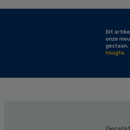
Secondary
Sidebar
Dit artike
onze nie
gestaan.
hoogte.
Gerela