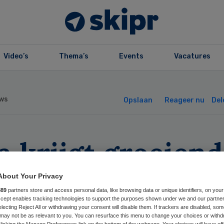
Video’s
Thema’s
Events
Vacatures
ws
Opslaan
Reageer nu
Del
 krijgt groeiend
ntal meldingen
About Your Privacy
889
partners store and access personal data, like browsing data or unique identifiers, on your
Accept enables tracking technologies to support the purposes shown under we and our partne
electing Reject All or withdrawing your consent will disable them. If trackers are disabled, so
may not be as relevant to you. You can resurface this menu to change your choices or withd