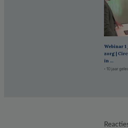
Webinar 1 
zorg | Cir
in ...
· 10 jaar gel
Reader
Reactie