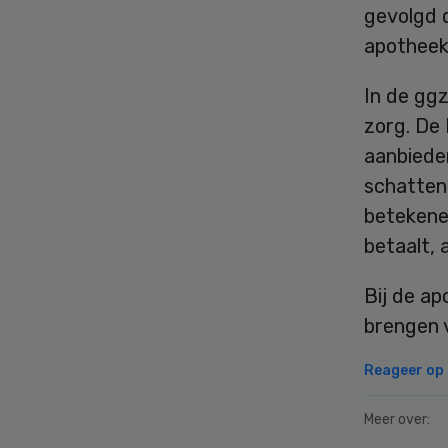
gevolgd 
apotheek
In de ggz
zorg. De
aanbieder
schatten
betekenen
betaalt, 
Bij de ap
brengen v
Reageer op d
Meer over: