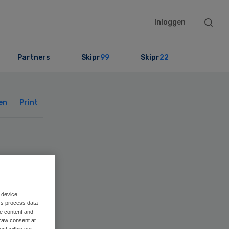
Searc
Inloggen
this
websit
Partners
Skipr
99
Skipr
22
Primary
Sidebar
en
Print
 device.
rs process data
me content and
raw consent at