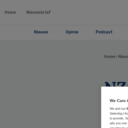
Home
Nieuwsbrief
Nieuws
Opinie
Podcast
Home
›
Nieu
NZa
aa
We Care 
We and our
Selecting I 
to provide. S
ads you see 