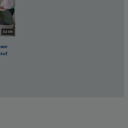
32:08
zame
stof