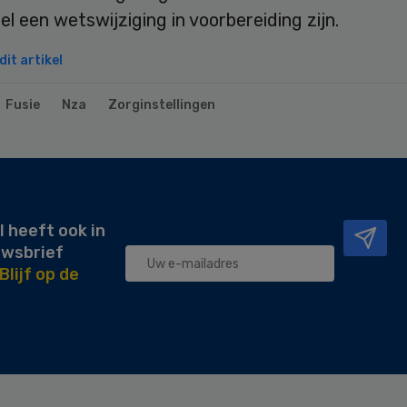
 een wetswijziging in voorbereiding zijn.
it artikel
Fusie
Nza
Zorginstellingen
l heeft ook in
uwsbrief
Blijf op de