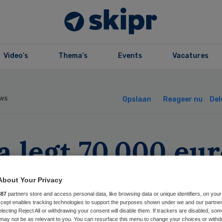
Video’s
Thema’s
Events
Vacatures
ws
Opslaan
Reageer nu
Del
 legt 70.000 eur
ete op aan
About Your Privacy
rgkompas
887
partners store and access personal data, like browsing data or unique identifiers, on your
Accept enables tracking technologies to support the purposes shown under we and our partne
electing Reject All or withdrawing your consent will disable them. If trackers are disabled, so
may not be as relevant to you. You can resurface this menu to change your choices or withd