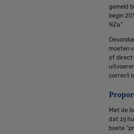
gemeld bi
begin 20
NZa.”
Desondan
moeten vo
of direct
uitvoere
correct i
Propor
Met de b
dat zij 
boete “pr