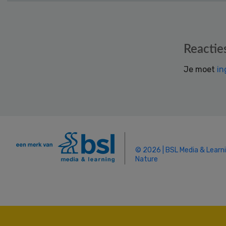
Reader
Reactie
Interactions
Je moet
in
© 2026 | BSL Media & Learn
Nature