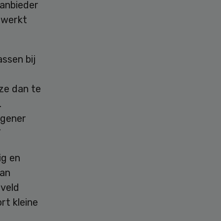
aanbieder
ewerkt
assen bij
 ze dan te
.
igener
”
ig en
van
 veld
rt kleine