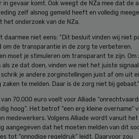
r in gevaar komt. Ook weegt de NZa mee dat de 
reding zelf alsnog gemeld heeft en volledig meeg
t het onderzoek van de NZa.
et daarmee niet eens: “Dit besluit vinden wij niet p
d om de transparantie in de zorg te verbeteren.
gen moet je stimuleren om transparant te zijn. Om
als ze dat doen, vinden we niet het juiste signaal
chrik je andere zorginstellingen juist af om uit e
zaken te melden. Daar is de zorg niet bij gebaat.
van 70.000 euro voelt voor Alliade “onrechtvaard
dig hoog”. Het betrof “een erg kleine overname” 
en medewerkers. Volgens Alliade wordt vanuit het
ig aangegeven dat het moeten melden van dit soo
es tot “onnodige regeldruk” leidt. Daarvoor zou