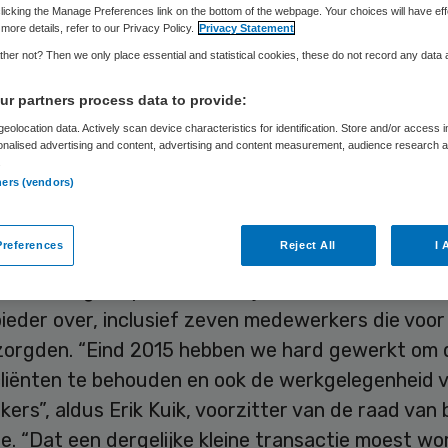
licking the Manage Preferences link on the bottom of the webpage. Your choices will have eff
more details, refer to our Privacy Policy.
Privacy Statement
her not? Then we only place essential and statistical cookies, these do not record any data
Skipr Redactie
14 december 2017
,
09:15
74 keer gelezen
r partners process data to provide:
eolocation data. Actively scan device characteristics for identification. Store and/or access 
landse Zorgautoriteit (NZa) legt Zorgkompas BV
onalised advertising and content, advertising and content measurement, audience research 
.
n 70.000 euro op omdat deze een fusie niet op ti
ners (vendors)
 zorgaanbieder is onderdeel van Zorggroep Alliad
nrechtvaardig en onevenredig hoog” noemt.
references
Reject All
I 
5 nam Zorgkompas een bedrijfsonderdeel van een
ieder over, inclusief zeven medewerkers die voor
 zorgden. “Eind 2015 hebben we hard gewerkt om 
cliënten te behouden en ook de werkgelegenheid 
rs”, aldus Erik Kuik, voorzitter van de raad van
de. “Dat een dergelijke kleine transactie moest w