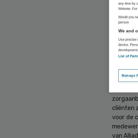
any time by c
Website. For 
Would you rat
person
We and ou
Use precise g
De Neder
device. Pers
development
boete va
List of Part
heeft. De
boete “o
Manage P
Eind 201
zorgaanb
cliënten
voor de 
medewerke
van Allia