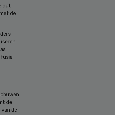
e dat
 met de
eders
fuseren
pas
 fusie
rschuwen
emt de
g van de