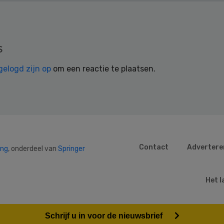
s
gelogd zijn op
om een reactie te plaatsen.
Contact
Advertere
ing
, onderdeel van
Springer
Het l
Schrijf u in voor de nieuwsbrief