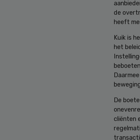
aanbiede
de overt
heeft me
Kuik is h
het belei
Instellin
beboeten 
Daarmee s
beweging 
De boete 
onevenre
cliënten 
regelmat
transacti