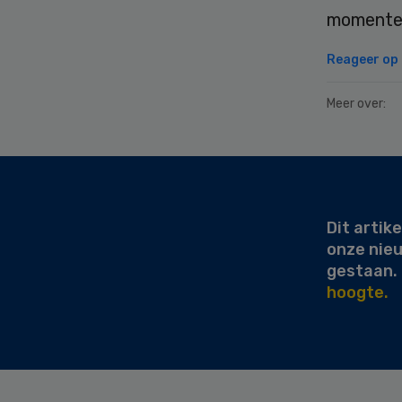
momenteel
Reageer op d
Meer over:
Secondary
Sidebar
Dit artike
onze nie
gestaan.
hoogte.