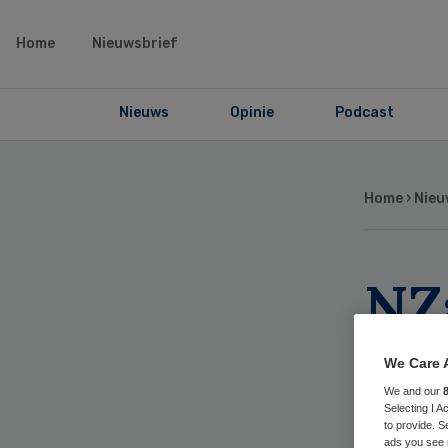
Home
Nieuwsbrief
Nieuws
Opinie
Podcast
Home
›
Nieu
NZa
bo
We Care 
Zo
We and our
Selecting I 
to provide. S
ads you see 