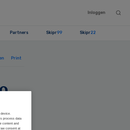
Searc
Inloggen
this
websit
Partners
Skipr
99
Skipr
22
Primary
Sidebar
en
Print
o
 device.
rs process data
me content and
raw consent at