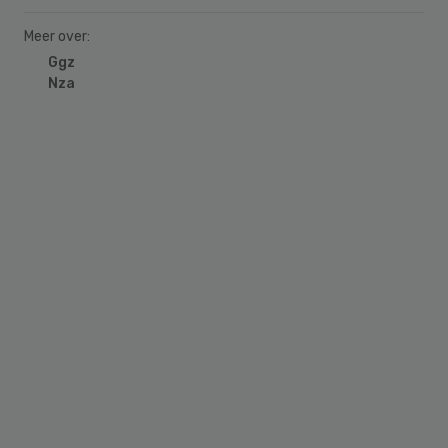
Meer over:
Ggz
Nza
Primary
Sidebar