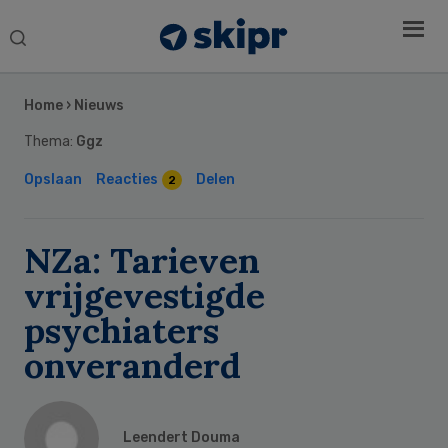
Search
this
Secondary
website
Sidebar
Home
›
Nieuws
Thema:
Ggz
Opslaan
Reacties
Delen
2
NZa: Tarieven
vrijgevestigde
psychiaters
onveranderd
Leendert Douma