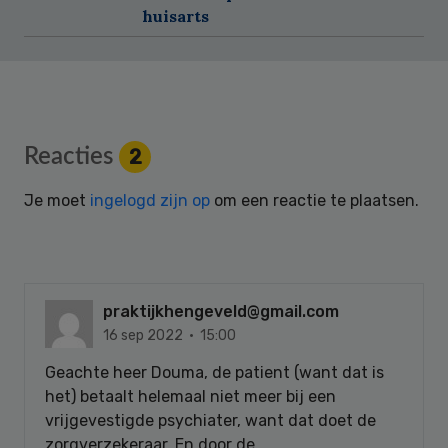
huisarts
Reader
Reacties
2
Interactions
Je moet
ingelogd zijn op
om een reactie te plaatsen.
praktijkhengeveld@gmail.com
16 sep 2022 · 15:00
Geachte heer Douma, de patient (want dat is
het) betaalt helemaal niet meer bij een
vrijgevestigde psychiater, want dat doet de
zorgverzekeraar. En door de