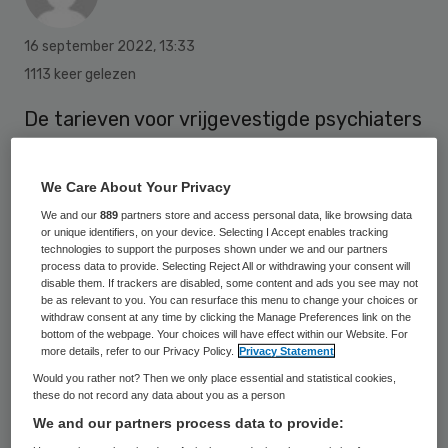
16 september 2022
,
13:33
1113 keer gelezen
De tarieven voor vrijgevestigde psychiaters
blijven gehandhaafd. De Nederlandse
Zorgautoriteit (NZa) heeft het bezwaar van
We Care About Your Privacy
de Nederlandse Vereniging voor Psychiatrie
We and our
889
partners store and access personal data, like browsing data
or unique identifiers, on your device. Selecting I Accept enables tracking
(NVvP) afgewezen. Die wilde dat in het
technologies to support the purposes shown under we and our partners
zorgprestatiemodel geen differentiatie voor
process data to provide. Selecting Reject All or withdrawing your consent will
disable them. If trackers are disabled, some content and ads you see may not
vrijgevestigde psychiaters zou komen.
be as relevant to you. You can resurface this menu to change your choices or
withdraw consent at any time by clicking the Manage Preferences link on the
bottom of the webpage. Your choices will have effect within our Website. For
more details, refer to our Privacy Policy.
Privacy Statement
De NZa meldt op 16 september dat de
Would you rather not? Then we only place essential and statistical cookies,
vastgestelde prestaties en tarieven de
these do not record any data about you as a person
We and our partners process data to provide:
redelijke kosten van zorg dekken.
Dus de