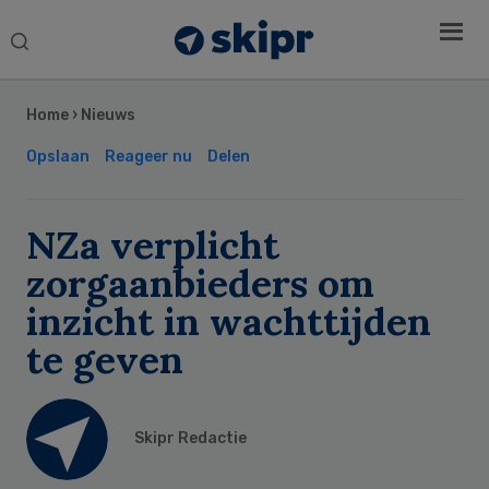
Search
this
Secondary
website
Sidebar
Home
›
Nieuws
Opslaan
Reageer nu
Delen
NZa verplicht
zorgaanbieders om
inzicht in wachttijden
te geven
Skipr Redactie