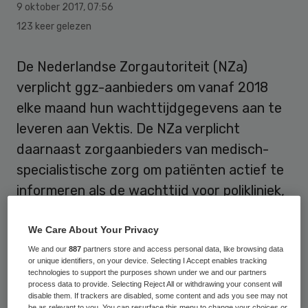
9 oktober 2017
,
07:56
123 keer gelezen
De Nederlandse Zorgautoriteit (NZa)
verplicht ggz-aanbieders om vanaf 2018
elke maand hun wachttijdgegevens aan te
leveren aan Vektis. De NZa verplicht
daarnaast zorgaanbieders van medisch-
specialistische zorg om patiënten actief te
informeren als de wachttijd voor polikliniek,
diagnostiek of behandeling de Treeknorm
overschrijdt.
We Care About Your Privacy
We and our
887
partners store and access personal data, like browsing data
or unique identifiers, on your device. Selecting I Accept enables tracking
Volgens de zorgautoriteit is het belangrijk
technologies to support the purposes shown under we and our partners
dat burgers en zorgverzekeraars weten
process data to provide. Selecting Reject All or withdrawing your consent will
disable them. If trackers are disabled, some content and ads you see may not
hoe lang het duurt voordat zij bij een ggz-
be as relevant to you. You can resurface this menu to change your choices or