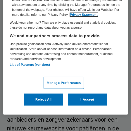
withdraw consent at any time by clicking the Manage Preferences link on the
aanbieder of bij een ziekenhuis terecht
bottom of the webpage. Your choices will have effect within our Website. For
more details, refer to our Privacy Policy.
Privacy Statement
kunnen. Daarom neemt de NZa
Would you rather not? Then we only place essential and statistical cookies,
verschillende maatregelen. Meer inzicht in
these do not record any data about you as a person
de wachttijden maakt het bovendien
We and our partners process data to provide:
mogelijk om te lange wachtlijsten aan te
Use precise geolocation data. Actively scan device characteristics for
identification. Store and/or access information on a device. Personalised
pakken.
advertising and content, advertising and content measurement, audience
research and services development.
List of Partners (vendors)
De NZa verplicht ggz-aanbieders om vanaf
2018 elke maand hun wachttijdgegevens
Manage Preferences
aan te leveren aan Vektis. Deze verplichting
sluit aan bij het breed gedragen initiatief
Reject All
I Accept
van de koepel van cliënten- en
familieorganisaties in de ggz, ggz-
aanbieders en zorgverzekeraars voor een
nieuwe keuzewebsite voor patiënten in de