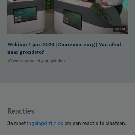
32:08
Webinar 1 juni 2026 | Duurzame zorg | Van afval
naar grondstof
31 weergaven
· 8 jaar geleden
Reader
Reacties
Interactions
Je moet
ingelogd zijn op
om een reactie te plaatsen.