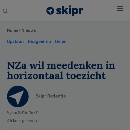
Search
this
Secondary
website
Sidebar
Home
›
Nieuws
Opslaan
Reageer nu
Delen
NZa wil meedenken in
horizontaal toezicht
Skipr Redactie
9 juni 2016
,
16:01
45 keer gelezen