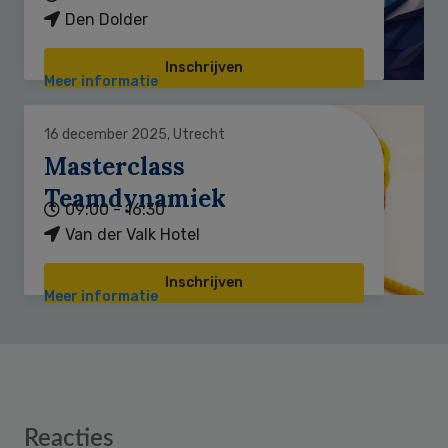
Den Dolder
Inschrijven
Meer informatie
16 december 2025, Utrecht
Masterclass
Teamdynamiek
09:00 - 16:30
Van der Valk Hotel
Inschrijven
Meer informatie
Reader
Reacties