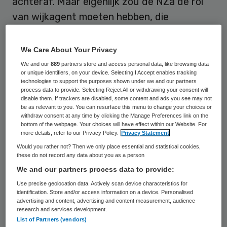
achteraf. Maar eigenlijk zou de NZa de rol
van wijkagent moeten hebben, die
meedenkt met zorgaanbieders en
zorgverzekeraars.
We Care About Your Privacy
We and our
889
partners store and access personal data, like browsing data
Dat betoogde Michael Ehlen, manager
or unique identifiers, on your device. Selecting I Accept enables tracking
technologies to support the purposes shown under we and our partners
finance & control van het Laurentius
process data to provide. Selecting Reject All or withdrawing your consent will
disable them. If trackers are disabled, some content and ads you see may not
Ziekenhuis, tijdens het
HEAD-congres op 9
be as relevant to you. You can resurface this menu to change your choices or
juni
in Houten. En het is precies wat de
withdraw consent at any time by clicking the Manage Preferences link on the
bottom of the webpage. Your choices will have effect within our Website. For
autoriteit ook gaat doen, zo liet Loes de
more details, refer to our Privacy Policy.
Privacy Statement
Maat, directeur toezicht en handhaving van
Would you rather not? Then we only place essential and statistical cookies,
these do not record any data about you as a person
de NZa weten. “Wij gaan graag de wijk in.”
We and our partners process data to provide:
Use precise geolocation data. Actively scan device characteristics for
Streven
identification. Store and/or access information on a device. Personalised
advertising and content, advertising and content measurement, audience
research and services development.
List of Partners (vendors)
Tijdens een workshop en een plenaire sessie