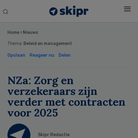
Search
this
Secondary
website
Sidebar
Home
›
Nieuws
Thema:
Beleid en management
Opslaan
Reageer nu
Delen
NZa: Zorg en
verzekeraars zijn
verder met contracten
voor 2025
Skipr Redactie