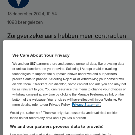
13 december 2024
,
10:54
1080 keer gelezen
Zorgverzekeraars hebben meer contracten
met zorgaanbieders afgesloten dan vorig
jaar rond deze tijd. Daardoor zijn er meer
We Care About Your Privacy
instellingen waar de zorg volgend jaar
We and our
887
partners store and access personal data, like browsing data
or unique identifiers, on your device. Selecting I Accept enables tracking
volledig wordt vergoed, constateert de
technologies to support the purposes shown under we and our partners
process data to provide. Selecting Reject All or withdrawing your consent will
Nederlandse Zorgautoriteit (NZa)
. Die
disable them. If trackers are disabled, some content and ads you see may not
verwacht dat het aantal contracten in de
be as relevant to you. You can resurface this menu to change your choices or
withdraw consent at any time by clicking the Manage Preferences link on the
laatste weken van het jaar nog stijgt.
bottom of the webpage. Your choices will have effect within our Website. For
more details, refer to our Privacy Policy.
Privacy Statement
Would you rather not? Then we only place essential and statistical cookies,
these do not record any data about you as a person
Bij de universitaire ziekenhuizen zijn tot nu
We and our partners process data to provide:
toe wel minder contracten dan vorig jaar.
Use precise geolocation data. Actively scan device characteristics for