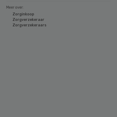
Meer over:
Zorginkoop
Zorgverzekeraar
Zorgverzekeraars
Primary
Sidebar