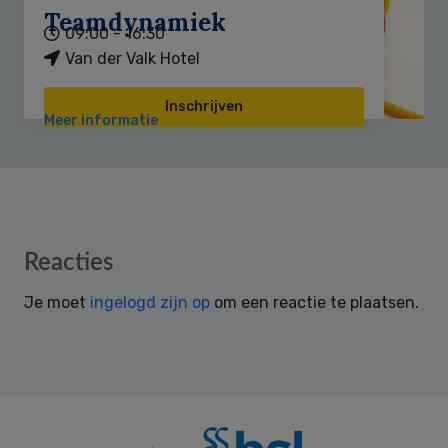
Teamdynamiek
09:00 - 16:30
Van der Valk Hotel
Inschrijven
Meer informatie
Reader
Reacties
Interactions
Je moet
ingelogd zijn op
om een reactie te plaatsen.