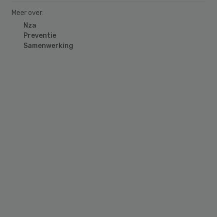
Meer over:
Nza
Preventie
Samenwerking
Primary
Sidebar