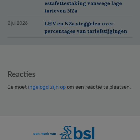
estafettestaking vanwege lage
tarieven NZa
LHV en NZa steggelen over
2 jul 2026
percentages van tariefstijgingen
Reader
Reacties
Interactions
Je moet
ingelogd zijn op
om een reactie te plaatsen.