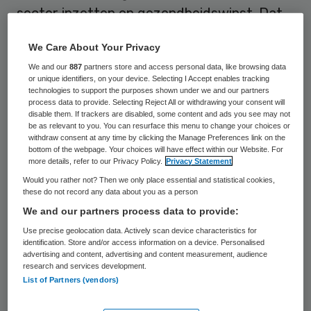
sector inzetten op gezondheidswinst. Dat
betekent meer aandacht voor preventie,
We Care About Your Privacy
beter gebruik van technologie en meer
We and our
887
partners store and access personal data, like browsing data
samenwerking over de deelsectoren heen.
or unique identifiers, on your device. Selecting I Accept enables tracking
technologies to support the purposes shown under we and our partners
Dat schrijft de NZa in de jaarlijkse Stand
process data to provide. Selecting Reject All or withdrawing your consent will
van de Zorg.
disable them. If trackers are disabled, some content and ads you see may not
be as relevant to you. You can resurface this menu to change your choices or
withdraw consent at any time by clicking the Manage Preferences link on the
In de
Stand van de Zorg
geeft de NZa een
bottom of the webpage. Your choices will have effect within our Website. For
more details, refer to our Privacy Policy.
Privacy Statement
overzicht van de stand van zaken in de
Would you rather not? Then we only place essential and statistical cookies,
verschillende deelsectoren en blikt de
these do not record any data about you as a person
We and our partners process data to provide:
zorgwaakhond terug op de adviezen en
Use precise geolocation data. Actively scan device characteristics for
rapportages die zij zelf uitbracht, zoals de
identification. Store and/or access information on a device. Personalised
Monitor zorg voor ouderen en het advies
advertising and content, advertising and content measurement, audience
research and services development.
over de bekostiging van gecombineerde
List of Partners (vendors)
leefstijlinterventie. Daarnaast spreekt de