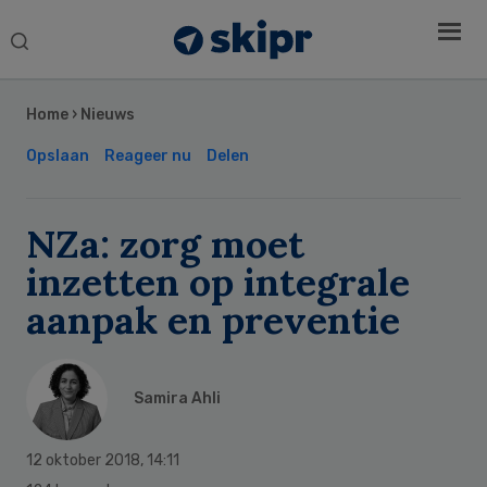
Search
this
Secondary
website
Sidebar
Home
›
Nieuws
Opslaan
Reageer nu
Delen
NZa: zorg moet
inzetten op integrale
aanpak en preventie
Samira Ahli
12 oktober 2018
,
14:11