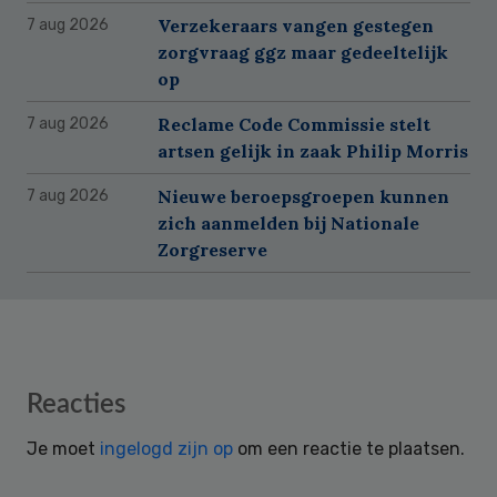
Verzekeraars vangen gestegen
7 aug 2026
zorgvraag ggz maar gedeeltelijk
op
Reclame Code Commissie stelt
7 aug 2026
artsen gelijk in zaak Philip Morris
Nieuwe beroepsgroepen kunnen
7 aug 2026
zich aanmelden bij Nationale
Zorgreserve
Reader
Reacties
Interactions
Je moet
ingelogd zijn op
om een reactie te plaatsen.