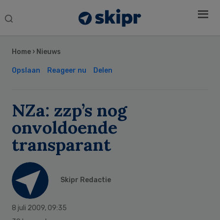
Search
this
Secondary
website
Sidebar
Home
›
Nieuws
Opslaan
Reageer nu
Delen
NZa: zzp’s nog
onvoldoende
transparant
Skipr Redactie
8 juli 2009
,
09:35