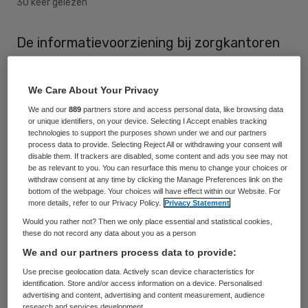
30 keer gelezen
De informatievoorziening bij zorgkantoren
en zorgaanbieders over
zorgzwaartepakketen (zzp’s) is niet op
We Care About Your Privacy
orde. Dat blijkt uit de
We and our
889
partners store and access personal data, like browsing data
voortgangsrapportage van de Nederlandse
or unique identifiers, on your device. Selecting I Accept enables tracking
technologies to support the purposes shown under we and our partners
Zorgautoriteit (NZa). Als de voorlichting niet
process data to provide. Selecting Reject All or withdrawing your consent will
disable them. If trackers are disabled, some content and ads you see may not
verbetert, dan stelt de NZa regels op.
be as relevant to you. You can resurface this menu to change your choices or
withdraw consent at any time by clicking the Manage Preferences link on the
bottom of the webpage. Your choices will have effect within our Website. For
more details, refer to our Privacy Policy.
Privacy Statement
Aandacht voor potentiële
Would you rather not? Then we only place essential and statistical cookies,
cliënten
these do not record any data about you as a person
We and our partners process data to provide:
Volgens de
NZa
blijkt dat de invoering van
Use precise geolocation data. Actively scan device characteristics for
identification. Store and/or access information on a device. Personalised
de zzp’s goed verloopt, maar de
advertising and content, advertising and content measurement, audience
research and services development.