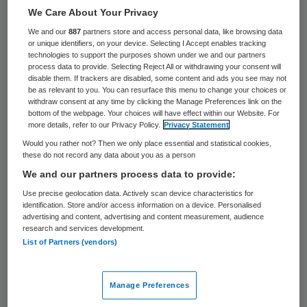
We Care About Your Privacy
Het Amsterdamse ziekenhuis OLVG
We and our
887
partners store and access personal data, like browsing data
vertrekt na twintig jaar uit het pand aan de
or unique identifiers, on your device. Selecting I Accept enables tracking
technologies to support the purposes shown under we and our partners
Prinsengracht. Het vastgoed wordt
process data to provide. Selecting Reject All or withdrawing your consent will
verkocht aan Cradle of Development (COD),
disable them. If trackers are disabled, some content and ads you see may not
be as relevant to you. You can resurface this menu to change your choices or
een Amsterdamse vastgoedontwikkelaar.
withdraw consent at any time by clicking the Manage Preferences link on the
bottom of the webpage. Your choices will have effect within our Website. For
more details, refer to our Privacy Policy.
Privacy Statement
OLVG rekent erop dat de overdracht
Would you rather not? Then we only place essential and statistical cookies,
plaatsvindt op 1 november dit jaar. In het
these do not record any data about you as a person
pand werd al meer dan anderhalve eeuw
We and our partners process data to provide:
zorg verleend door OLVG en anderen. COD
Use precise geolocation data. Actively scan device characteristics for
identification. Store and/or access information on a device. Personalised
gaat het ombouwen tot een complex voor
advertising and content, advertising and content measurement, audience
research and services development.
wonen en werken. Mogelijk dat er ook een
List of Partners (vendors)
nieuwe zorgfunctie in komt. Het
OLVG zegt
het pand tegen een marktconform bedrag
Manage Preferences
verkocht te hebben.