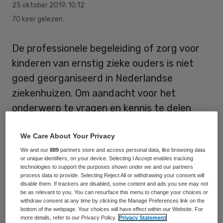
25 oktober 2019
,
10:12
70 keer gelezen
De professionele begeleiding of zorg voor
kinderen van ernstig zieke ouders is niet
goed georganiseerd in Nederlandse
ziekenhuizen. Om aandacht voor het
onderwerp te vragen en kennis te delen
houdt OLVG samen met het Ingeborg
We Care About Your Privacy
Douwes Centrum op 31 oktober een
We and our
889
partners store and access personal data, like browsing data
symposium over dit onderwerp.
or unique identifiers, on your device. Selecting I Accept enables tracking
technologies to support the purposes shown under we and our partners
Als een van de ouders ongeneeslijk ziek
process data to provide. Selecting Reject All or withdrawing your consent will
disable them. If trackers are disabled, some content and ads you see may not
blijkt te zijn, is de impact op het gezin
be as relevant to you. You can resurface this menu to change your choices or
withdraw consent at any time by clicking the Manage Preferences link on the
enorm. Toch zijn begeleiding van en zorg
bottom of the webpage. Your choices will have effect within our Website. For
more details, refer to our Privacy Policy.
Privacy Statement
voor de betrokken kinderen niet goed