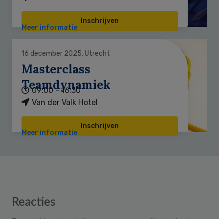
Inschrijven
Meer informatie
16 december 2025, Utrecht
Masterclass
Teamdynamiek
09:00 - 16:30
Van der Valk Hotel
Inschrijven
Meer informatie
Reader
Reacties
Interactions