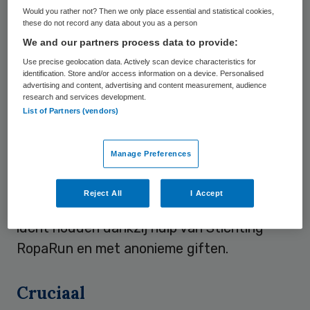
Would you rather not? Then we only place essential and statistical cookies,
geregeld. Zo wordt de zorg vanuit het
these do not record any data about you as a person
ziekenhuis aan kinderen van ongeneeslijk
We and our partners process data to provide:
zieke ouders niet vergoed.
Use precise geolocation data. Actively scan device characteristics for
identification. Store and/or access information on a device. Personalised
Kinderpsychologen en deskundigen van
advertising and content, advertising and content measurement, audience
research and services development.
OLVG pleiten ervoor dat gezinnen minimaal
List of Partners (vendors)
één gesprek met een kinderpsycholoog in
het ziekenhuis krijgen. Met als doel advies
Manage Preferences
te geven aan ouders en een beeld te krijgen
wat er mogelijk al speelt in het gezin. Het
Reject All
I Accept
OLVG kan deze dienstverlening alleen in de
lucht houden dankzij hulp van Stichting
RopaRun en met anonieme giften.
Cruciaal