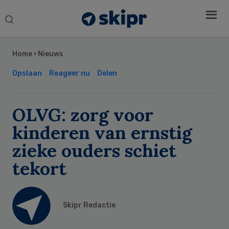
Search
this
Secondary
website
Sidebar
Home
›
Nieuws
Opslaan
Reageer nu
Delen
OLVG: zorg voor
kinderen van ernstig
zieke ouders schiet
tekort
Skipr Redactie