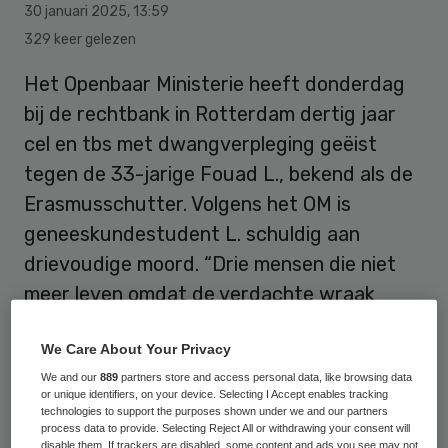
30 januari 2025
,
13:59
329 keer gelezen
Het Openbaar Ministerie heeft donderdag
bij de rechtbank in Rotterdam dertig jaar
cel en tbs met dwangverpleging geëist
tegen de 33-jarige Fouad L., bekend als de
Erasmusschutter. Volgens het OM is
geneeskundestudent L. schuldig aan
drievoudige moord. “Drie mensen die niet
meer leven omdat de verdachte wraak
wilde nemen.”
We Care About Your Privacy
We and our
889
partners store and access personal data, like browsing data
L. schoot op 28 september 2023 in de
or unique identifiers, on your device. Selecting I Accept enables tracking
technologies to support the purposes shown under we and our partners
Rotterdamse wijk Delfshaven zijn
process data to provide. Selecting Reject All or withdrawing your consent will
disable them. If trackers are disabled, some content and ads you see may not