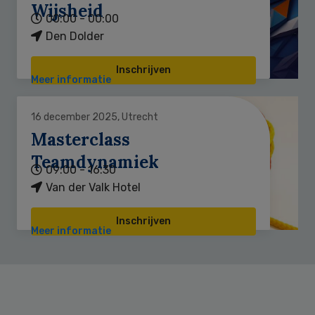
Wijsheid
00:00 - 00:00
Den Dolder
Inschrijven
Meer informatie
16 december 2025, Utrecht
Masterclass
Teamdynamiek
09:00 - 16:30
Van der Valk Hotel
Inschrijven
Meer informatie