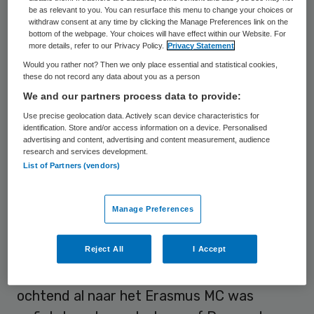
buurmeisje Romy (14) en haar moeder
be as relevant to you. You can resurface this menu to change your choices or
Marlous (39) dood. Kort daarna schoot hij in
withdraw consent at any time by clicking the Manage Preferences link on the
bottom of the webpage. Your choices will have effect within our Website. For
een collegezaal van het Erasmus MC docent
more details, refer to our Privacy Policy.
Privacy Statement
en huisarts Jurgen Damen (43) dood. De
Would you rather not? Then we only place essential and statistical cookies,
these do not record any data about you as a person
moorden gingen gepaard met
We and our partners process data to provide:
brandstichtingen in zijn eigen huis aan het
Use precise geolocation data. Actively scan device characteristics for
Herman Dullaertplein en in het Erasmus MC.
identification. Store and/or access information on a device. Personalised
advertising and content, advertising and content measurement, audience
research and services development.
List of Partners (vendors)
Compilatie
Het OM toonde in de rechtbank een
Manage Preferences
compilatie van de gebeurtenissen aan de
Reject All
I Accept
hand van bewakingsbeelden. Daarop was
onder meer te zien dat de verdachte in de
ochtend al naar het Erasmus MC was