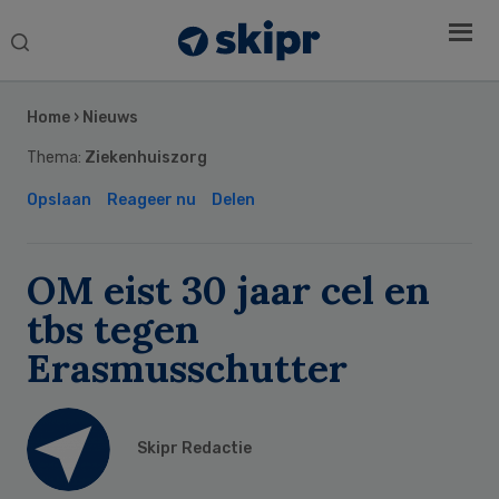
Search
this
Secondary
website
Sidebar
Home
›
Nieuws
Thema:
Ziekenhuiszorg
Opslaan
Reageer nu
Delen
OM eist 30 jaar cel en
tbs tegen
Erasmusschutter
Skipr Redactie